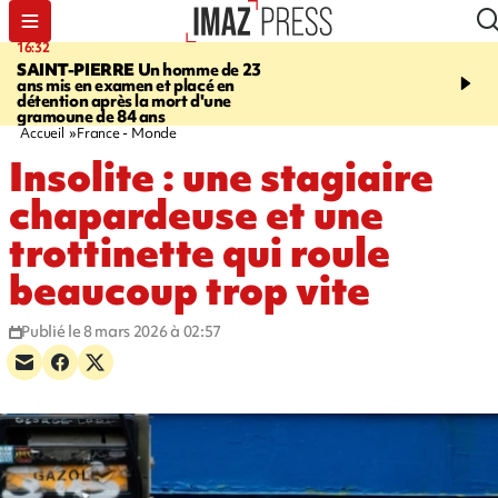
16:32
21:08
SAINT-PIERRE
Un homme de 23
MONDE
Arabie saoudit
ans mis en examen et placé en
et Turquie scellent un p
détention après la mort d'une
défense en pleine guerr
gramoune de 84 ans
Orient
Accueil
France - Monde
Insolite : une stagiaire
chapardeuse et une
trottinette qui roule
beaucoup trop vite
Publié le 8 mars 2026 à 02:57