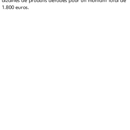
dizaines de produits dérobés pour un montant total de
1.800 euros.