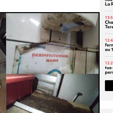
La 
13:5
Cha
Ter
12:4
fer
au 
12:2
tue
per