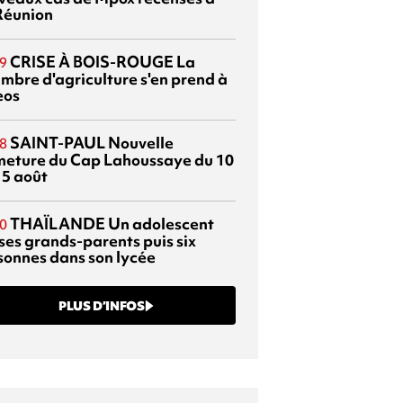
Réunion
CRISE À BOIS-ROUGE
La
9
mbre d'agriculture s'en prend à
eos
SAINT-PAUL
Nouvelle
8
meture du Cap Lahoussaye du 10
15 août
THAÏLANDE
Un adolescent
0
 ses grands-parents puis six
sonnes dans son lycée
PLUS D’INFOS