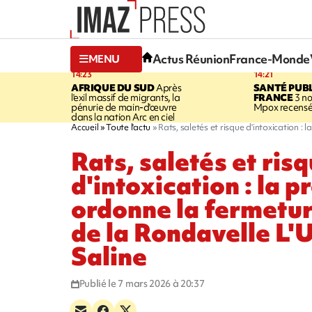
Actus Réunion
France-Monde
MENU
14:23
14:21
AFRIQUE DU SUD
Après
SANTÉ PUB
l'exil massif de migrants, la
FRANCE
3 no
pénurie de main-d'œuvre
Mpox recensé
dans la nation Arc en ciel
Accueil
Toute l'actu
Rats, saletés et risque d'intoxication :
Rats, saletés et ris
d'intoxication : la p
ordonne la fermetur
de la Rondavelle L'U
Saline
Publié le 7 mars 2026 à 20:37