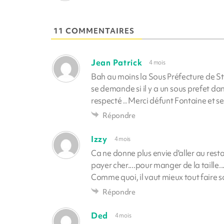
11 COMMENTAIRES
Jean Patrick
4 mois
Bah au moins la Sous Préfecture de St P
se demande si il y a un sous prefet dan
respecté .. Merci défunt Fontaine et se
Répondre
Izzy
4 mois
Ca ne donne plus envie d'aller au restau
payer cher....pour manger de la taille..
Comme quoi, il vaut mieux tout faire 
Répondre
Ded
4 mois