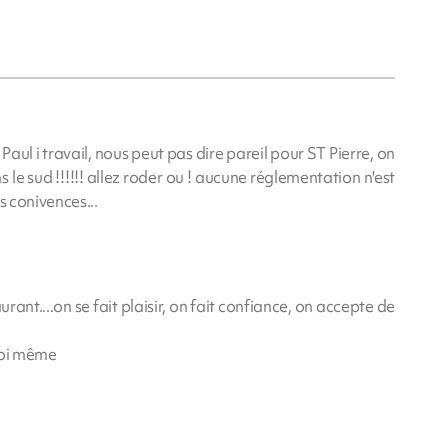
aul i travail, nous peut pas dire pareil pour ST Pierre, on
s le sud !!!!!! allez roder ou ! aucune réglementation n'est
s conivences...
rant....on se fait plaisir, on fait confiance, on accepte de
.
soi même