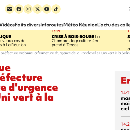
Vidéos
Faits divers
Inforoutes
Météo Réunion
L’actu des coll
13:59
1
LIQUE
CRISE À BOIS-ROUGE
La
S
uveaux cas de
Chambre d'agriculture s'en
f
s à La Réunion
prend à Tereos
L
a
 la préfecture ordonne la fermeture d'urgence de la Rondavelle L'Uni vert à la Sali
que
réfecture
En
e d'urgence
ni vert à la
14:2
mas
mai
ciel
14:2
nou