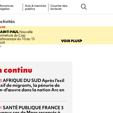
Annonces
Avis & marchés
Courrier des
légales
publics
lecteurs
ectivités
2:48
AINT-PAUL
Nouvelle
ermeture du Cap
ahoussaye du 10 au 15
VOIR PLUS
oût
ne
 continu
AFRIQUE DU SUD
Après l'exil
3
sif de migrants, la pénurie de
n-d'œuvre dans la nation Arc en
SANTÉ PUBLIQUE FRANCE
3
1
veaux cas de Mpox recensés à