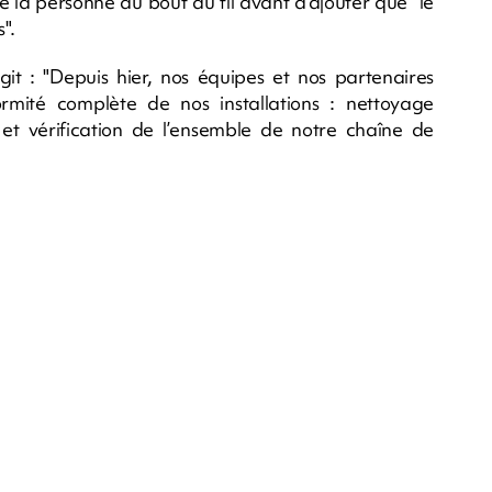
se la personne au bout du fil avant d'ajouter que "le
".
it : "Depuis hier, nos équipes et nos partenaires
rmité complète de nos installations : nettoyage
s et vérification de l’ensemble de notre chaîne de