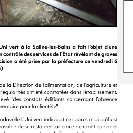
ni vert à la Saline-les-Bains a fait l’objet d’une
 contrôle des services de l’État révélant de graves
sion a été prise par la préfecture ce vendredi 6
n)
 la Direction de l’alimentation, de l’agriculture et
rrégularités ont été constatées dans l’établissement.
elevé "des constats édifiants concernant l’absence
mentaire pour la clientèle".
davelle L'Uni vert indiquait cet après midi qu'il est
 possible de se restaurer sur place pendant quelques