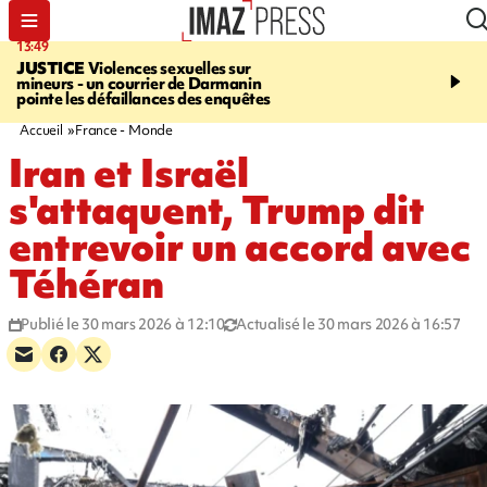
13:49
17:59
JUSTICE
Violences sexuelles sur
INFOROUTE
Marathon 
mineurs - un courrier de Darmanin
Corniche - la route du L
pointe les défaillances des enquêtes
ce dimanche matin dans 
Nord-Ouest
Accueil
France - Monde
Iran et Israël
s'attaquent, Trump dit
entrevoir un accord avec
Téhéran
Publié le 30 mars 2026 à 12:10
Actualisé le 30 mars 2026 à 16:57