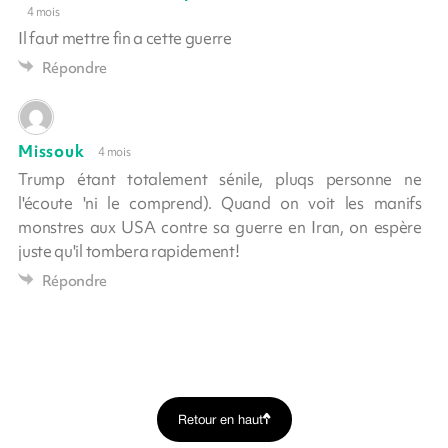
4 mois
Il faut mettre fin a cette guerre
Répondre
Missouk
4 mois
Trump étant totalement sénile, pluqs personne ne
l'écoute 'ni le comprend). Quand on voit les manifs
monstres aux USA contre sa guerre en Iran, on espère
juste qu'il tombera rapidement!
Répondre
Retour en haut