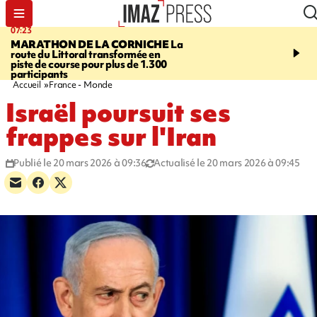
07:23
08:37
MARATHON DE LA CORNICHE
La
SAINT-DENIS
Lancemen
route du Littoral transformée en
braderie de l'océan pour
piste de course pour plus de 1.300
pouvoir d'achat des fami
participants
soutenir les commerçan
Accueil
France - Monde
Israël poursuit ses
frappes sur l'Iran
Publié le 20 mars 2026 à 09:36
Actualisé le 20 mars 2026 à 09:45