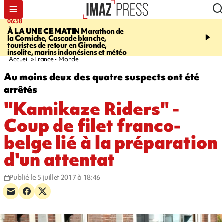
06:58
09:14
À LA UNE CE MATIN
Marathon de
GIRONDE
Retour timid
la Corniche, Cascade blanche,
touristes au Porge, enco
touristes de retour en Gironde,
par le mégafeu
insolite, marins indonésiens et météo
Accueil
France - Monde
Au moins deux des quatre suspects ont été
arrêtés
"Kamikaze Riders" -
Coup de filet franco-
belge lié à la préparation
d'un attentat
Publié le 5 juillet 2017 à 18:46