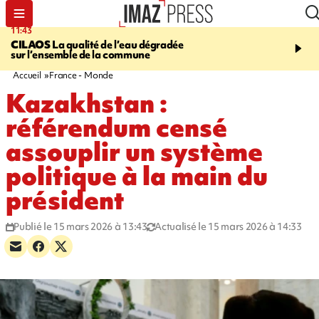
11:43
12:20
CILAOS
La qualité de l’eau dégradée
THAÏLANDE
Un adoles
sur l’ensemble de la commune
grands-parents puis six
dans son lycée
Accueil
France - Monde
Kazakhstan :
référendum censé
assouplir un système
politique à la main du
président
Publié le 15 mars 2026 à 13:43
Actualisé le 15 mars 2026 à 14:33