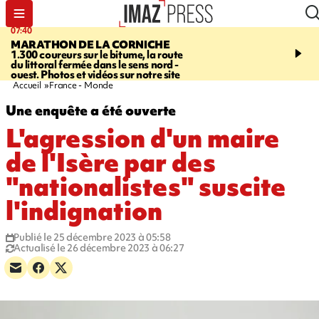
07:40
10:33
MARATHON DE LA CORNICHE
ASSOCIATIONS
Protec
1.300 coureurs sur le bitume, la route
l’enfance - une nouvelle
du littoral fermée dans le sens nord -
Stop VIF organisée à La
ouest. Photos et vidéos sur notre site
Accueil
France - Monde
Une enquête a été ouverte
L'agression d'un maire
de l'Isère par des
"nationalistes" suscite
l'indignation
Publié le 25 décembre 2023 à 05:58
Actualisé le 26 décembre 2023 à 06:27