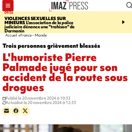
09:56
12:19
VIOLENCES SEXUELLES SUR
SAINT-DENIS
Un hom
MINEURS
L'association de la police
grièvement blessé à cou
judiciaire dénonce une "trahison" de
bouteille dans une baga
Darmanin
Accueil
France - Monde
Trois personnes grièvement blessés
L'humoriste Pierre
Palmade jugé pour son
accident de la route sous
drogues
Publié le 20 novembre 2024 à 10:33
Actualisé le 20 novembre 2024 à 12:33