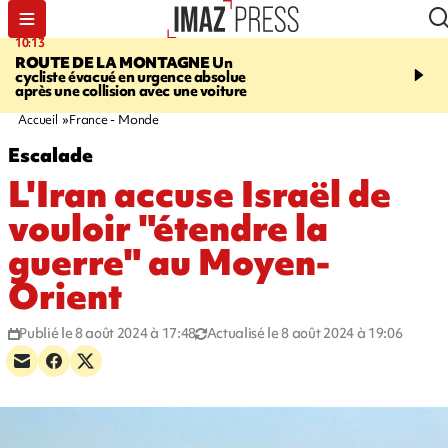
10:13
12:23
ROUTE DE LA MONTAGNE
Un
PRUDENCE
Les jouets
cycliste évacué en urgence absolue
peuvent éclater et brûler
après une collision avec une voiture
Accueil
France - Monde
Escalade
L'Iran accuse Israël de
vouloir "étendre la
guerre" au Moyen-
Orient
Publié le 8 août 2024 à 17:48
Actualisé le 8 août 2024 à 19:06