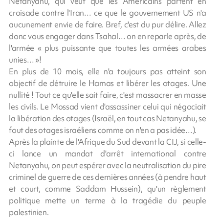
Netanyahu, qui veut que les Américains partent en
croisade contre l'Iran… ce que le gouvernement US n'a
aucunement envie de faire. Bref, c'est du pur délire. Allez
donc vous engager dans Tsahal… on en reparle après, de
l'armée « plus puissante que toutes les armées arabes
unies… »!
En plus de 10 mois, elle n'a toujours pas atteint son
objectif de détruire le Hamas et libérer les otages. Une
nullité ! Tout ce qu'elle sait faire, c'est massacrer en masse
les civils. Le Mossad vient d'assassiner celui qui négociait
la libération des otages (Israël, en tout cas Netanyahu, se
fout des otages israéliens comme on n'en a pas idée…).
Après la plainte de l'Afrique du Sud devant la CIJ, si celle-
ci lance un mandat d'arrêt international contre
Netanyahu, on peut espérer avec la neutralisation du pire
criminel de guerre de ces dernières années (à pendre haut
et court, comme Saddam Hussein), qu'un règlement
politique mette un terme à la tragédie du peuple
palestinien.