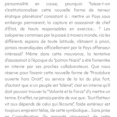
personnalité en cause, pourquoi "laisse-t-on
s'institutionnaliser cette nouvelle forme de terreur
étatique planétaire" consistant à : mettre un Pays sous
embargo permanent; la capture et assassinat de chef
d’État, de hauts responsables en exercice... ? Les
saloperies commises par le passé à travers monde, via les
différents espions de toute latitude, n'étaient à priori,
jamais revendiquées officiellement par le Pays offenseur
intéressé? Même dans cette mouvance, la tentative
d'assassinat à l’époque du "patron Nazis" a été fomentée
en interne par ses proches collaborateurs. Que nous
réserve pour l'avenir cette nouvelle forme de "Procédure
ouverte hors Droit", au service de la loi du plus fort,
d'autant que si un peuple est "aliéné", c'est en interne qu'il
doit pouvoir trouver la "Volonté et la Force" d'y mettre un
terme. En effet, ne jamais perdre de vue que : Tout flatteur
vit aux dépends de celui qui l'écoute", l'aide extérieur est
toujours empreint hélas, de cette symbolique... Sans prise
en Considération, (la majorité citoyenne), de cette