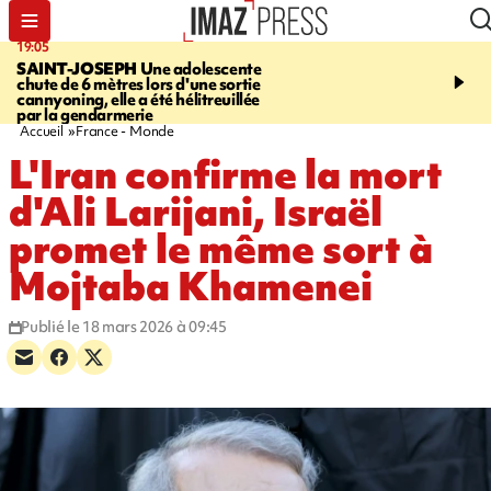
19:05
20:44
SAINT-JOSEPH
Une adolescente
À RETENIR CE SOIR
G
chute de 6 mètres lors d'une sortie
rouée de coups, cycliste,
cannyoning, elle a été hélitreuillée
personne disparue et c
par la gendarmerie
para-natation
Accueil
France - Monde
L'Iran confirme la mort
d'Ali Larijani, Israël
promet le même sort à
Mojtaba Khamenei
Publié le 18 mars 2026 à 09:45