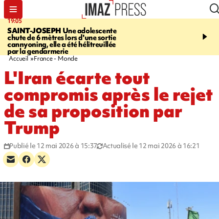
19:05
20:44
SAINT-JOSEPH
Une adolescente
À RETENIR CE SOIR
G
chute de 6 mètres lors d'une sortie
rouée de coups, cycliste,
cannyoning, elle a été hélitreuillée
personne disparue et c
par la gendarmerie
para-natation
Accueil
France - Monde
L'Iran écarte tout
compromis après le rejet
de sa proposition par
Trump
Publié le 12 mai 2026 à 15:37
Actualisé le 12 mai 2026 à 16:21