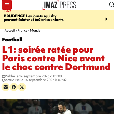
12:23
15:54
PRUDENCE
Les jouets squishy
SAINT-JOSEPH
Dispari
peuvent éclater et brûler les enfants
inquiétante - un appel à
lancé pour retrouver Loï
ans
Accueil
France - Monde
Football
L1: soirée ratée pour
Paris contre Nice avant
le choc contre Dortmund
Publié le 16 septembre 2023 à 01:08
Actualisé le 16 septembre 2023 à 07:02