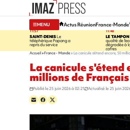
Actus Réunion
France-Monde
MENU
11:57
11:48
SAINT-DENIS
Le
LE TAMPON
téléphérique Papang a
qualité de l'ea
repris du service
dégradée à la
cafres
Accueil
France - Monde
La canicule s'étend encore, 50 mill
La canicule s'étend 
millions de Français
Publié le 25 juin 2026 à 02:21
Actualisé le 25 juin 202