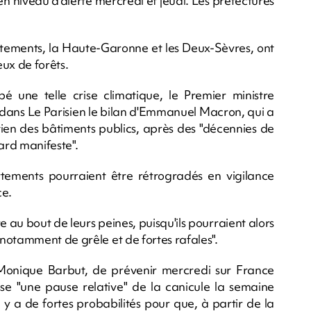
 en niveau d'alerte mercredi et jeudi. Les préfectures
rtements, la Haute-Garonne et les Deux-Sèvres, ont
ux de forêts.
é une telle crise climatique, le Premier ministre
r dans Le Parisien le bilan d'Emmanuel Macron, qui a
etien des bâtiments publics, après des "décennies de
ard manifeste".
tements pourraient être rétrogradés en vigilance
ce.
au bout de leurs peines, puisqu'ils pourraient alors
notamment de grêle et de fortes rafales".
, Monique Barbut, de prévenir mercredi sur France
isse "une pause relative" de la canicule la semaine
y a de fortes probabilités pour que, à partir de la