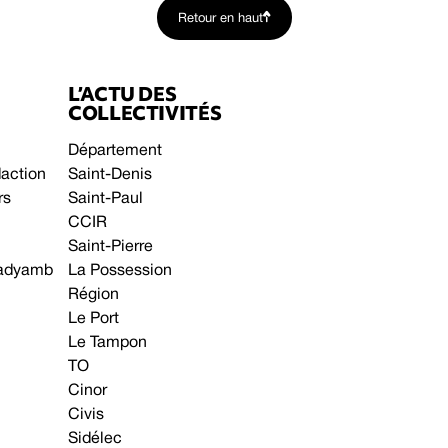
Retour en haut
L’ACTU DES
COLLECTIVITÉS
Département
daction
Saint-Denis
rs
Saint-Paul
CCIR
Saint-Pierre
 gadyamb
La Possession
Région
Le Port
Le Tampon
TO
Cinor
Civis
Sidélec