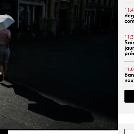
11:4
dég
co
11:3
Sai
jau
pré
11:0
Ban
nouv