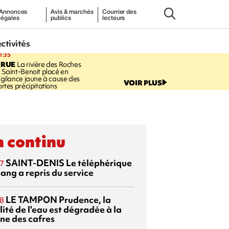
Annonces
Avis & marchés
Courrier des
légales
publics
lecteurs
ectivités
1:35
CRUE
La rivière des Roches
 Saint-Benoit placé en
igilance jaune à cause des
VOIR PLUS
ortes précipitations
 continu
SAINT-DENIS
Le téléphérique
7
ang a repris du service
LE TAMPON
Prudence, la
8
ité de l'eau est dégradée à la
ine des cafres