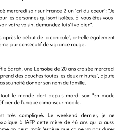
cé mercredi soir sur France 2 un "cri du coeur": "Je
our les personnes qui sont isolées. Si vous êtes vous-
oir votre voisin, demandez-lui s'il va bien".
rs après le début de la canicule", a-t-elle également
ième jour consécutif de vigilance rouge.
ouffle Sarah, une Lensoise de 20 ans croisée mercredi
on prend des douches toutes les deux minutes", ajoute
 pas souhaité donner son nom de famille.
 tout le monde dort depuis mardi soir "en mode
cier de l'unique climatiseur mobile.
est très compliqué. Le weekend dernier, je ne
plique à l'AFP cette mère de 46 ans qui a aussi
mme on peut, mais j'espère que ça ne va pas durer