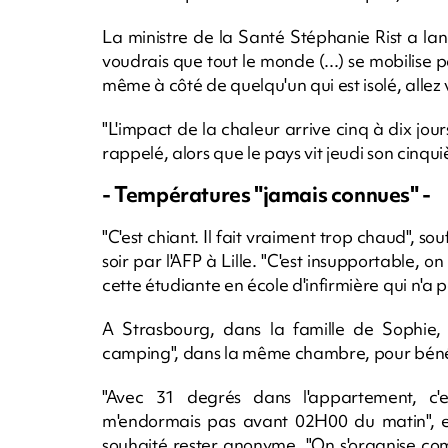
La ministre de la Santé Stéphanie Rist a lan
voudrais que tout le monde (...) se mobilise p
même à côté de quelqu'un qui est isolé, allez v
"L'impact de la chaleur arrive cinq à dix jou
rappelé, alors que le pays vit jeudi son cinqu
- Températures "jamais connues" -
"C'est chiant. Il fait vraiment trop chaud", s
soir par l'AFP à Lille. "C'est insupportable, 
cette étudiante en école d'infirmière qui n'a
A Strasbourg, dans la famille de Sophie,
camping", dans la même chambre, pour bénéfi
"Avec 31 degrés dans l'appartement, c'
m'endormais pas avant 02H00 du matin", ex
souhaité rester anonyme. "On s'organise co