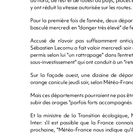
du nord, de l'est et de l'ouest du pays, placés
y ont réduit la vitesse autorisée sur les routes.
Pour la première fois de l'année, deux dépa
basculé mercredi en "danger très élevé" de fe
Accusé de n'avoir pas suffisamment anticip
Sébastien Lecornu a fait valoir mercredi soi
permis selon lui "un rattrapage" dans l'entr
sous-investissement" qui ont conduit à un "ret
Sur la façade ouest, une dizaine de dépar
orange canicule jeudi soir, selon Météo-Fran
Mais ces départements pourraient ne pas être 
subir des orages "parfois forts accompagnés 
Et la ministre de la Transition écologique
Inter: s'il est possible que la France conna
prochaine, "Météo-France nous indique qu'il 