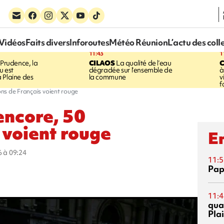
Vidéos
Faits divers
Inforoutes
Météo Réunion
L’actu des coll
11:43
1
Prudence, la
CILAOS
La qualité de l’eau
u est
dégradée sur l’ensemble de
à
 Plaine des
la commune
v
f
ions de Français voient rouge
encore, 50
 voient rouge
En
6 à 09:24
11:5
Pap
11:4
qual
Pla