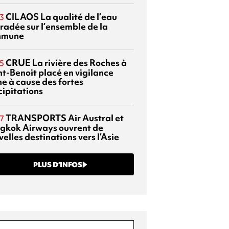
CILAOS
La qualité de l’eau
3
radée sur l’ensemble de la
mmune
CRUE
La rivière des Roches à
5
nt-Benoit placé en vigilance
ne à cause des fortes
cipitations
TRANSPORTS
Air Austral et
7
gkok Airways ouvrent de
elles destinations vers l’Asie
PLUS D’INFOS