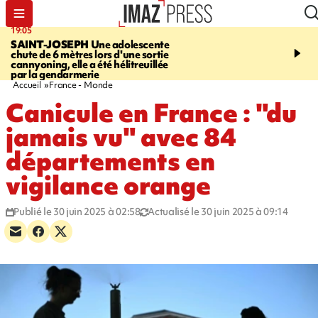
19:05
20:44
SAINT-JOSEPH
Une adolescente
À RETENIR CE SOIR
G
chute de 6 mètres lors d'une sortie
rouée de coups, cycliste,
cannyoning, elle a été hélitreuillée
personne disparue et c
par la gendarmerie
para-natation
Accueil
France - Monde
Canicule en France : "du
jamais vu" avec 84
départements en
vigilance orange
Publié le 30 juin 2025 à 02:58
Actualisé le 30 juin 2025 à 09:14