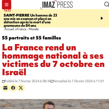
16:32
21:08
SAINT-PIERRE
Un homme de 23
MONDE
Arabie saoudit
ans mis en examen et placé en
et Turquie scellent un p
détention après la mort d'une
défense en pleine guerr
gramoune de 84 ans
Orient
Accueil
France - Monde
55 portraits et 55 familles
La France rend un
hommage national à ses
victimes du 7 octobre en
Israël
Publié le 7 février 2024 à 08:34
Actualisé le 7 février 2024 à 11:01