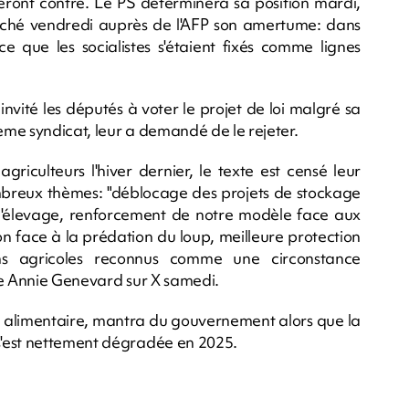
teront contre. Le PS déterminera sa position mardi,
ché vendredi auprès de l'AFP son amertume: dans
e que les socialistes s'étaient fixés comme lignes
invité les députés à voter le projet de loi malgré sa
ième syndicat, leur a demandé de le rejeter.
iculteurs l'hiver dernier, le texte est censé leur
breux thèmes: "déblocage des projets de stockage
s d'élevage, renforcement de notre modèle face aux
ion face à la prédation du loup, meilleure protection
ions agricoles reconnus comme une circonstance
ure Annie Genevard sur X samedi.
té alimentaire, mantra du gouvernement alors que la
s'est nettement dégradée en 2025.