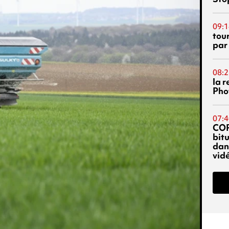
09:1
tou
par
08:2
la 
Phot
07:4
CO
bitu
dans
vidé