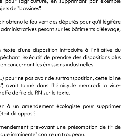
e pour l'agriculture, en supprimant par exemple
jets de "bassines".
r obtenu le feu vert des députés pour qu'il légifère
administratives pesant sur les bâtiments d'élevage,
xte d'une disposition introduite à l'initiative du
chant l'exécutif de prendre des dispositions plus
éen concernant les émissions industrielles.
 (...) pour ne pas avoir de surtransposition, cette loi ne
", avait tonné dans l'hémicycle mercredi la vice-
ffe de file du RN sur le texte.
ien à un amendement écologiste pour supprimer
était dit opposé.
n amendement prévoyant une présomption de tir de
taque imminente" contre un troupeau.