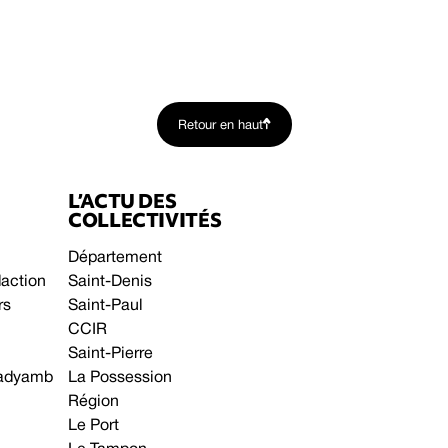
Retour en haut
L’ACTU DES
COLLECTIVITÉS
Département
daction
Saint-Denis
rs
Saint-Paul
CCIR
Saint-Pierre
 gadyamb
La Possession
Région
Le Port