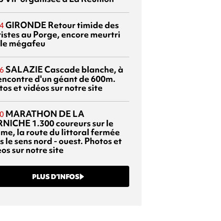
GIRONDE
Retour timide des
4
ristes au Porge, encore meurtri
 le mégafeu
SALAZIE
Cascade blanche, à
6
rencontre d'un géant de 600m.
os et vidéos sur notre site
MARATHON DE LA
0
RNICHE
1.300 coureurs sur le
me, la route du littoral fermée
 le sens nord - ouest. Photos et
os sur notre site
PLUS D’INFOS