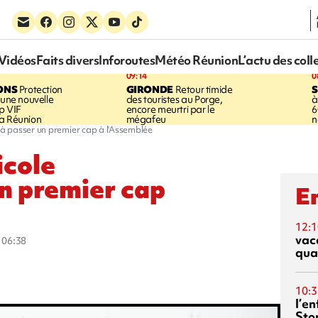
Vidéos
Faits divers
Inforoutes
Météo Réunion
L’actu des coll
09:14
0
ONS
Protection
GIRONDE
Retour timide
 une nouvelle
des touristes au Porge,
à
p VIF
encore meurtri par le
6
a Réunion
mégafeu
n
e à passer un premier cap à l'Assemblée
icole
un premier cap
En
12:1
vac
à 06:38
qua
10:3
l’e
Sto