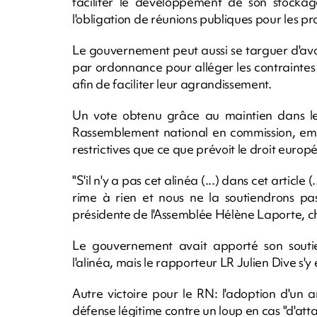
faciliter le développement de son stockag
l'obligation de réunions publiques pour les pro
Le gouvernement peut aussi se targuer d'avoi
par ordonnance pour alléger les contraintes 
afin de faciliter leur agrandissement.
Un vote obtenu grâce au maintien dans le te
Rassemblement national en commission, empê
restrictives que ce que prévoit le droit europ
"S'il n'y a pas cet alinéa (...) dans cet article
rime à rien et nous ne la soutiendrons pas
présidente de l'Assemblée Hélène Laporte, che
Le gouvernement avait apporté son sout
l'alinéa, mais le rapporteur LR Julien Dive s'y 
Autre victoire pour le RN: l'adoption d'u
défense légitime contre un loup en cas "d'at