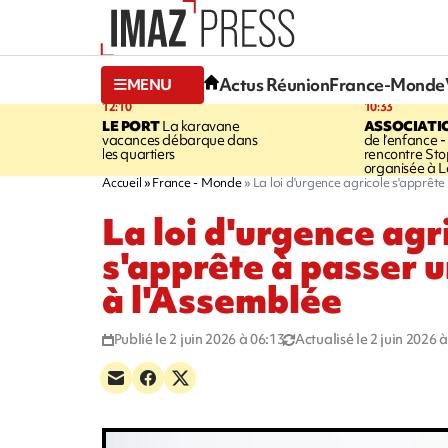
Actus Réunion
France-Monde
MENU
12:10
10:33
LE PORT
La karavane
ASSOCIATI
vacances débarque dans
de l’enfance -
les quartiers
rencontre Sto
organisée à L
Accueil
France - Monde
La loi d'urgence agricole s'apprêt
La loi d'urgence agr
s'apprête à passer 
à l'Assemblée
Publié le 2 juin 2026 à 06:13
Actualisé le 2 juin 2026 