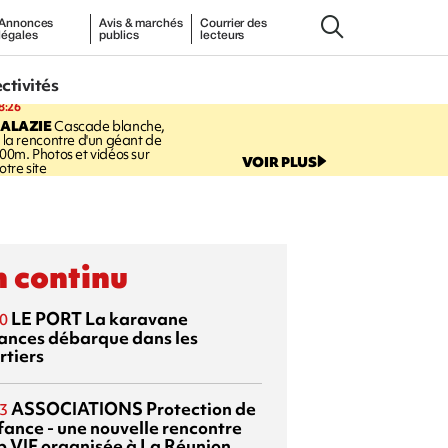
Annonces
Avis & marchés
Courrier des
légales
publics
lecteurs
ectivités
8:26
SALAZIE
Cascade blanche,
 la rencontre d'un géant de
00m. Photos et vidéos sur
VOIR PLUS
otre site
 continu
LE PORT
La karavane
0
ances débarque dans les
rtiers
ASSOCIATIONS
Protection de
3
nfance - une nouvelle rencontre
p VIF organisée à La Réunion