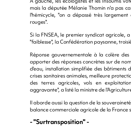
A gauche, les écologistes et les Insoumis vo
mais la députée Mélanie Thomin n'a pas ca
l'hémicycle, "on a dépassé très largement c
rouges".
Si la FNSEA, le premier syndicat agricole, a 
"faiblesse", la Confédération paysanne, trois
Réponse gouvernementale à la colère des agr
apporter des réponses concrètes sur de nom
d'eau, installation simplifiée des bâtiment
crises sanitaires animales, meilleure protect
des terres agricoles, vols en exploitat
aggravante", a listé la ministre de l'Agricult
Il aborde aussi la question de la souveraine
balance commerciale agricole de la France 
- "Surtransposition" -