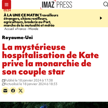
05:24
07:05
À LA UNE CE MATIN
Travailleurs
ETANG-SALÉ
Des chien
étrangers, chiens renifleurs,
mobilisés pour traquer le
agriculteurs, braderie au Port,
d'eau potable. Les vidéo
marche de la mutualité et météo
retrouver sur notre site
Accueil
France - Monde
Royaume-Uni
La mystérieuse
hospitalisation de Kate
prive la monarchie de
son couple star
Publié le 18 janvier 2024 à 17:38
Actualisé le 18 janvier 2024 à 18:33