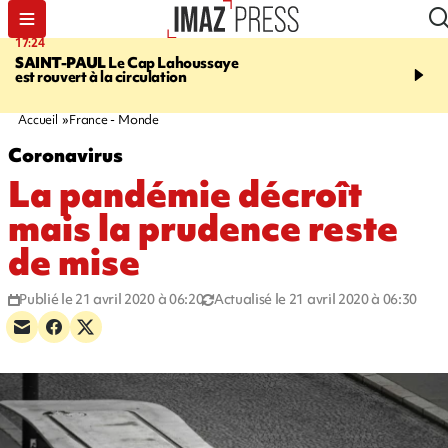
17:24
19:49
SAINT-PAUL
Le Cap Lahoussaye
PORTÉ DISPARU
Après
est rouvert à la circulation
Quentin Dumontier, sa f
une cagnotte pour rapat
corps en Hexagone
Accueil
France - Monde
Coronavirus
La pandémie décroît
mais la prudence reste
de mise
Publié le 21 avril 2020 à 06:20
Actualisé le 21 avril 2020 à 06:30