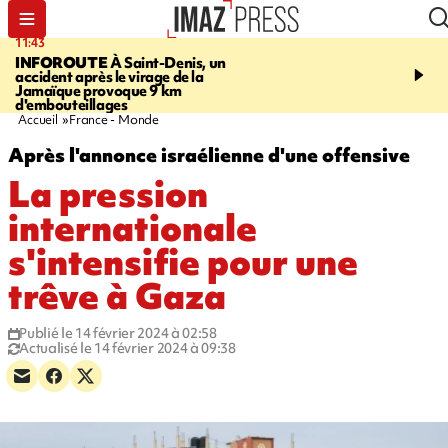
11:43
16:35
INFOROUTE
À Saint-Denis, un
PITON DE LA FOURN
accident après le virage de la
gendarmes évacuent un
Jamaïque provoque 9 km
randonneuse blessée, d
d'embouteillages
conditions météorologiqu
Accueil
France - Monde
Après l'annonce israélienne d'une offensive
La pression
internationale
s'intensifie pour une
trêve à Gaza
Publié le 14 février 2024 à 02:58
Actualisé le 14 février 2024 à 09:38