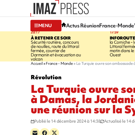
Actus Réunion
France-Monde
MENU
20:17
17:59
À RETENIR CE SOIR
INFOROUT
Sécurité routière, concours
la Corniche - 
de nouilles, route du littoral
Littoral ferm
fermée, courrier de
matin dans le
Darmanin et évacuation au
Ouest
volcan
Accueil
France - Monde
La Turquie ouvre son ambassade à 
Révolution
La Turquie ouvre s
à Damas, la Jordani
une réunion sur la S
Publié le 14 décembre 2024 à 14:38
Actualisé le 14 