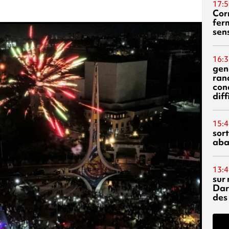
17:5
Corn
fer
sen
16:3
gen
ran
con
diff
15:4
sor
aba
13:4
sur 
Dar
des