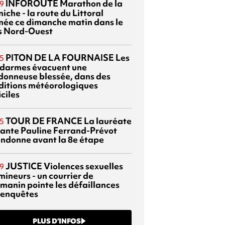
INFOROUTE
Marathon de la
9
iche - la route du Littoral
mée ce dimanche matin dans le
s Nord-Ouest
PITON DE LA FOURNAISE
Les
5
darmes évacuent une
donneuse blessée, dans des
ditions météorologiques
iciles
TOUR DE FRANCE
La lauréate
5
tante Pauline Ferrand-Prévot
ndonne avant la 8e étape
JUSTICE
Violences sexuelles
9
mineurs - un courrier de
manin pointe les défaillances
 enquêtes
PLUS D’INFOS