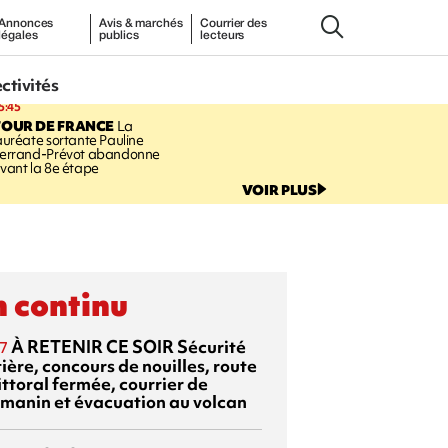
Annonces
Avis & marchés
Courrier des
légales
publics
lecteurs
ectivités
5:45
TOUR DE FRANCE
La
auréate sortante Pauline
errand-Prévot abandonne
vant la 8e étape
VOIR PLUS
 continu
À RETENIR CE SOIR
Sécurité
7
ière, concours de nouilles, route
ittoral fermée, courrier de
manin et évacuation au volcan