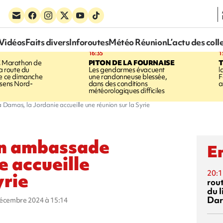
Vidéos
Faits divers
Inforoutes
Météo Réunion
L’actu des coll
16:35
1
E
Marathon de
PITON DE LA FOURNAISE
la route du
Les gendarmes évacuent
l
ée ce dimanche
une randonneuse blessée,
F
 sens Nord-
dans des conditions
a
météorologiques difficiles
Damas, la Jordanie accueille une réunion sur la Syrie
on ambassade
En
e accueille
20:1
yrie
rout
du l
Dar
décembre 2024 à 15:14