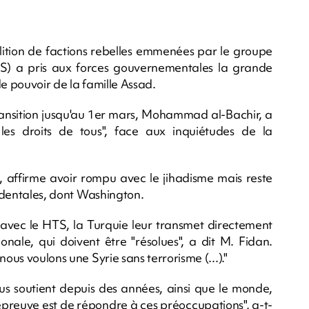
oalition de factions rebelles emmenées par le groupe
TS) a pris aux forces gouvernementales la grande
de pouvoir de la famille Assad.
ransition jusqu'au 1er mars, Mohammad al-Bachir, a
les droits de tous", face aux inquiétudes de la
affirme avoir rompu avec le jihadisme mais reste
cidentales, dont Washington.
avec le HTS, la Turquie leur transmet directement
nale, qui doivent être "résolues", a dit M. Fidan.
ous voulons une Syrie sans terrorisme (...)."
ous soutient depuis des années, ainsi que le monde,
r épreuve est de répondre à ces préoccupations", a-t-