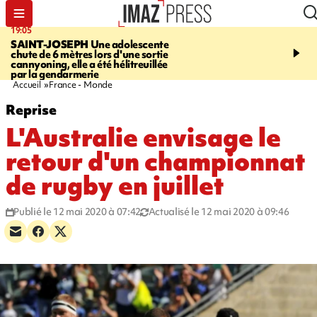
19:05
20:44
SAINT-JOSEPH
Une adolescente
À RETENIR CE SOIR
G
chute de 6 mètres lors d'une sortie
rouée de coups, cycliste,
cannyoning, elle a été hélitreuillée
personne disparue et c
par la gendarmerie
para-natation
Accueil
France - Monde
Reprise
L'Australie envisage le
retour d'un championnat
de rugby en juillet
Publié le 12 mai 2020 à 07:42
Actualisé le 12 mai 2020 à 09:46