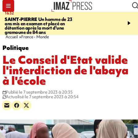
16:32
21:08
SAINT-PIERRE
Un homme de 23
MONDE
Arabie saoudit
ans mis en examen et placé en
et Turquie scellent un p
détention après la mort d'une
défense en pleine guerr
gramoune de 84 ans
Orient
Accueil
France - Monde
Politique
Le Conseil d'Etat valide
l'interdiction de l'abaya
à l'école
Publié le 7 septembre 2023 à 20:35
Actualisé le 7 septembre 2023 à 20:54