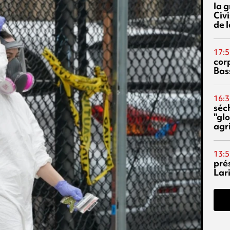
la 
Civi
de l
17:5
corp
Bas
16:3
séc
"glo
agri
13:5
pré
Lari