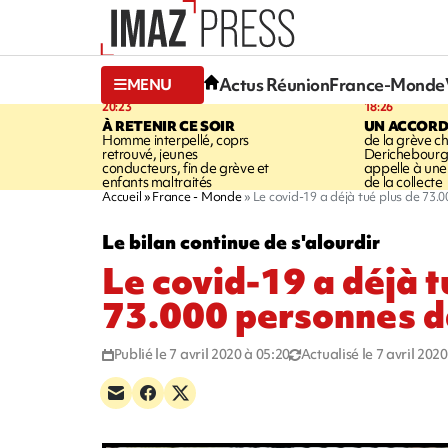
Actus Réunion
France-Monde
MENU
20:23
18:26
À RETENIR CE SOIR
UN ACCORD
Homme interpellé, coprs
de la grève c
retrouvé, jeunes
Derichebourg-
conducteurs, fin de grève et
appelle à une
enfants maltraités
de la collecte
Accueil
France - Monde
Le covid-19 a déjà tué plus de 73
Le bilan continue de s'alourdir
Le covid-19 a déjà t
73.000 personnes d
Publié le 7 avril 2020 à 05:20
Actualisé le 7 avril 202