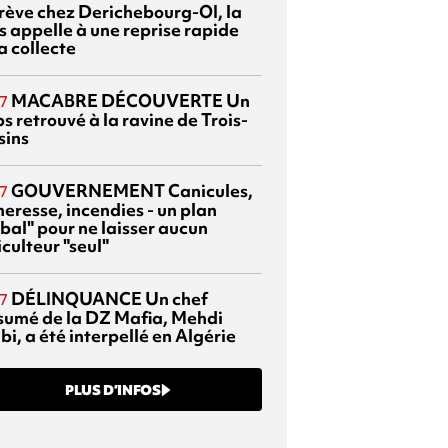
grève chez Derichebourg-OI, la
s appelle à une reprise rapide
a collecte
MACABRE DÉCOUVERTE
Un
7
s retrouvé à la ravine de Trois-
sins
GOUVERNEMENT
Canicules,
7
heresse, incendies - un plan
bal" pour ne laisser aucun
culteur "seul"
DÉLINQUANCE
Un chef
7
sumé de la DZ Mafia, Mehdi
bi, a été interpellé en Algérie
PLUS D’INFOS