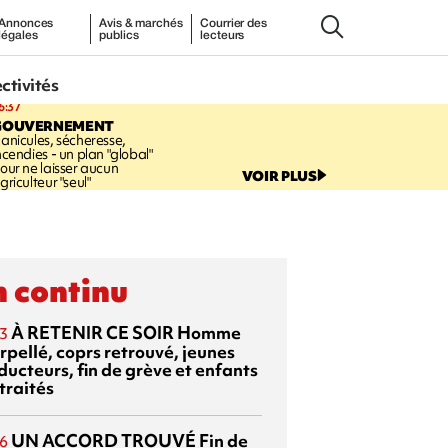
Annonces
Avis & marchés
Courrier des
légales
publics
lecteurs
ectivités
6:37
GOUVERNEMENT
anicules, sécheresse,
ncendies - un plan "global"
our ne laisser aucun
VOIR PLUS
griculteur "seul"
 continu
À RETENIR CE SOIR
Homme
3
rpellé, coprs retrouvé, jeunes
ducteurs, fin de grève et enfants
traités
UN ACCORD TROUVÉ
Fin de
6