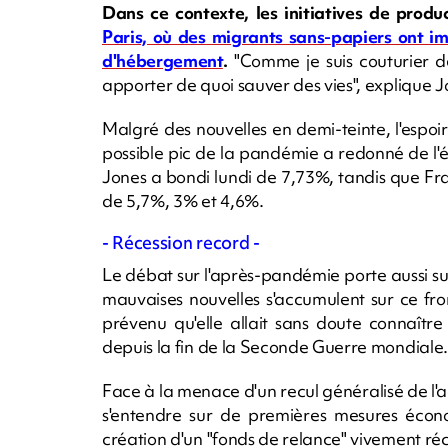
Dans ce contexte, les initiatives de produc
Paris, où des migrants sans-papiers ont im
d'hébergement
.
"Comme je suis couturier de
apporter de quoi sauver des vies", explique Jons
Malgré des nouvelles en demi-teinte, l'espoir 
possible pic de la pandémie a redonné de l'én
Jones a bondi lundi de 7,73%, tandis que Fr
de 5,7%, 3% et 4,6%.
- Récession record -
Le débat sur l'après-pandémie porte aussi su
mauvaises nouvelles s'accumulent sur ce fr
prévenu qu'elle allait sans doute connaît
depuis la fin de la Seconde Guerre mondiale.
Face à la menace d'un recul généralisé de l'a
s'entendre sur de premières mesures écono
création d'un "fonds de relance" vivement r