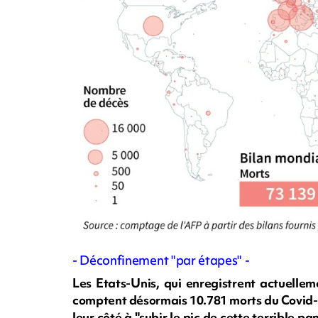
- Déconfinement "par étapes" -
Les Etats-Unis, qui enregistrent actuelle
comptent désormais 10.781 morts du Covid-1
leur côté à "subir le pic de cette terrible p