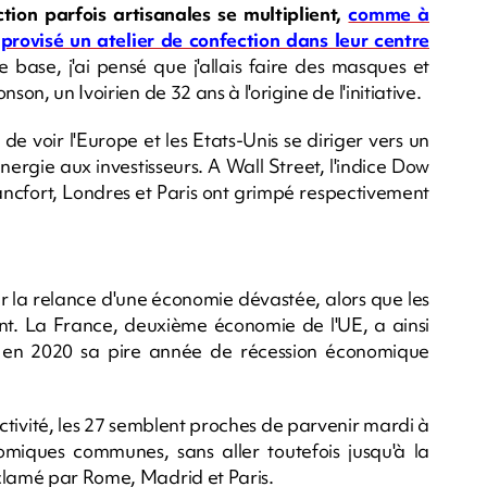
tion parfois artisanales se multiplient,
comme à
provisé un atelier de confection dans leur centre
 base, j'ai pensé que j'allais faire des masques et
on, un Ivoirien de 32 ans à l'origine de l'initiative.
de voir l'Europe et les Etats-Unis se diriger vers un
ergie aux investisseurs. A Wall Street, l'indice Dow
ancfort, Londres et Paris ont grimpé respectivement
r la relance d'une économie dévastée, alors que les
ont. La France, deuxième économie de l'UE, a ainsi
re en 2020 sa pire année de récession économique
ctivité, les 27 semblent proches de parvenir mardi à
miques communes, sans aller toutefois jusqu'à la
éclamé par Rome, Madrid et Paris.