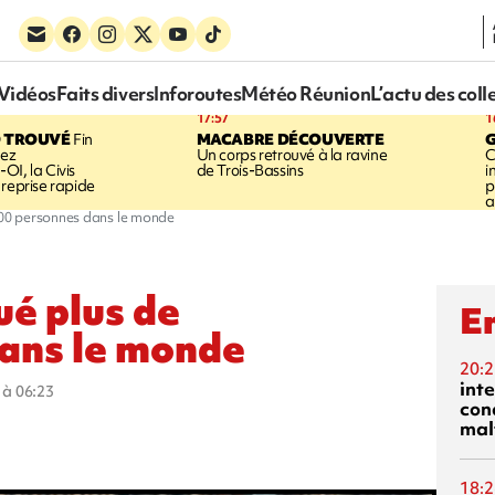
Vidéos
Faits divers
Inforoutes
Météo Réunion
L’actu des coll
17:57
1
 TROUVÉ
Fin
MACABRE DÉCOUVERTE
hez
Un corps retrouvé à la ravine
C
OI, la Civis
de Trois-Bassins
i
 reprise rapide
p
a
.000 personnes dans le monde
ué plus de
En
ans le monde
20:2
inte
0 à 06:23
con
mal
18:2