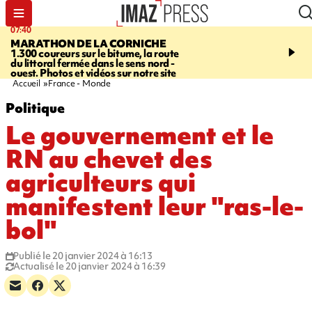
07:40
10:33
MARATHON DE LA CORNICHE
ASSOCIATIONS
Protec
1.300 coureurs sur le bitume, la route
l’enfance - une nouvelle
du littoral fermée dans le sens nord -
Stop VIF organisée à La
ouest. Photos et vidéos sur notre site
Accueil
France - Monde
Politique
Le gouvernement et le
RN au chevet des
agriculteurs qui
manifestent leur "ras-le-
bol"
Publié le 20 janvier 2024 à 16:13
Actualisé le 20 janvier 2024 à 16:39