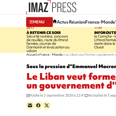
Actus Réunion
France-Monde
MENU
20:17
17:59
À RETENIR CE SOIR
INFOROUT
Sécurité routière, concours
la Corniche - 
de nouilles, route du littoral
Littoral ferm
fermée, courrier de
matin dans le
Darmanin et évacuation au
Ouest
volcan
Accueil
France - Monde
Le Liban veut former rapidement u
Sous la pression d"Emmanuel Macro
Le Liban veut form
un gouvernement d'
Publié le 2 septembre 2020 à 22:41
Actualisé le 3 s