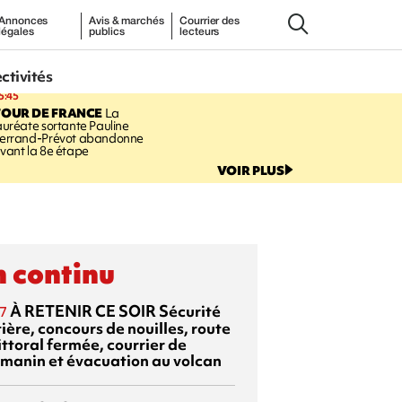
Annonces
Avis & marchés
Courrier des
légales
publics
lecteurs
ectivités
5:45
TOUR DE FRANCE
La
auréate sortante Pauline
errand-Prévot abandonne
vant la 8e étape
VOIR PLUS
 continu
À RETENIR CE SOIR
Sécurité
7
ière, concours de nouilles, route
ittoral fermée, courrier de
manin et évacuation au volcan