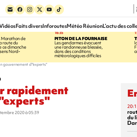
Vidéos
Faits divers
Inforoutes
Météo Réunion
L’actu des coll
16:35
1
E
Marathon de
PITON DE LA FOURNAISE
la route du
Les gendarmes évacuent
l
ée ce dimanche
une randonneuse blessée,
F
 sens Nord-
dans des conditions
a
météorologiques difficiles
n gouvernement d'"experts"
n
er rapidement
En
"experts"
20:1
rout
eptembre 2020 à 05:39
du l
Dar