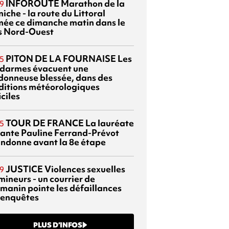
INFOROUTE
Marathon de la
9
iche - la route du Littoral
mée ce dimanche matin dans le
s Nord-Ouest
PITON DE LA FOURNAISE
Les
5
darmes évacuent une
donneuse blessée, dans des
ditions météorologiques
iciles
TOUR DE FRANCE
La lauréate
5
tante Pauline Ferrand-Prévot
ndonne avant la 8e étape
JUSTICE
Violences sexuelles
9
mineurs - un courrier de
manin pointe les défaillances
 enquêtes
PLUS D’INFOS