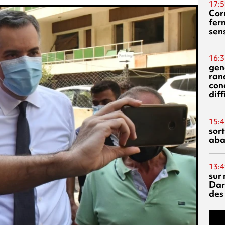
17:5
Corn
fer
sen
16:3
gen
ran
con
diff
15:4
sor
aba
13:4
sur 
Dar
des