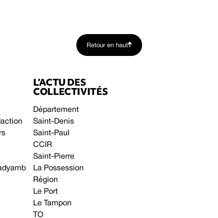
Retour en haut
L’ACTU DES
COLLECTIVITÉS
Département
daction
Saint-Denis
rs
Saint-Paul
CCIR
Saint-Pierre
 gadyamb
La Possession
Région
Le Port
Le Tampon
TO