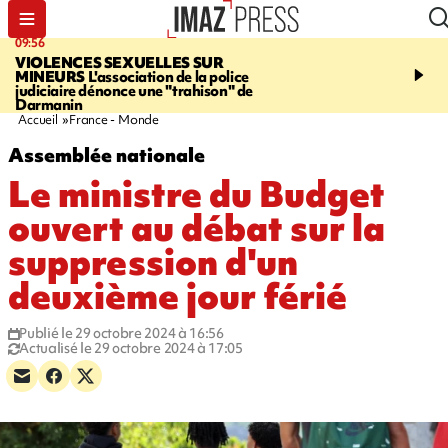
09:56
12:19
VIOLENCES SEXUELLES SUR
SAINT-DENIS
Un hom
MINEURS
L'association de la police
grièvement blessé à cou
judiciaire dénonce une "trahison" de
bouteille dans une baga
Darmanin
Accueil
France - Monde
Assemblée nationale
Le ministre du Budget
ouvert au débat sur la
suppression d'un
deuxième jour férié
Publié le 29 octobre 2024 à 16:56
Actualisé le 29 octobre 2024 à 17:05