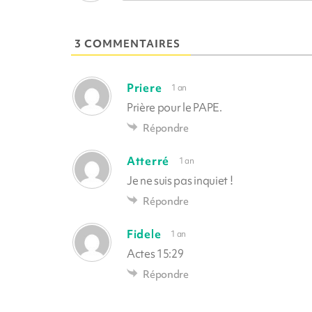
3 COMMENTAIRES
Priere
1 an
Prière pour le PAPE.
Répondre
Atterré
1 an
Je ne suis pas inquiet !
Répondre
Fidele
1 an
Actes 15:29
Répondre