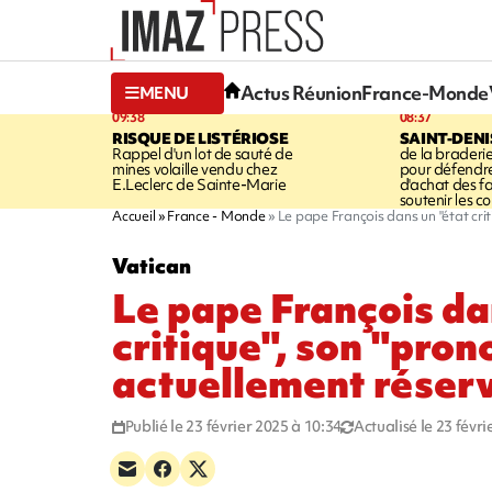
Actus Réunion
France-Monde
MENU
09:38
08:37
RISQUE DE LISTÉRIOSE
SAINT-DENI
Rappel d'un lot de sauté de
de la braderie
mines volaille vendu chez
pour défendre
E.Leclerc de Sainte-Marie
d'achat des fa
soutenir les 
Accueil
France - Monde
Le pape François dans un "état crit
Vatican
Le pape François da
critique", son "pron
actuellement réser
Publié le 23 février 2025 à 10:34
Actualisé le 23 févr