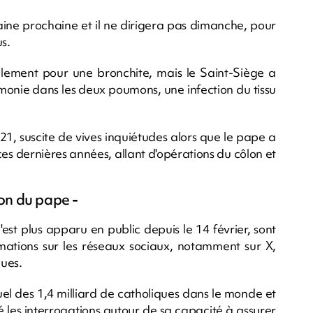
maine prochaine et il ne dirigera pas dimanche, pour
us.
tialement pour une bronchite, mais le Saint-Siège a
monie dans les deux poumons, une infection du tissu
21, suscite de vives inquiétudes alors que le pape a
ces dernières années, allant d'opérations du côlon et
ion du pape
-
est plus apparu en public depuis le 14 février, sont
rmations sur les réseaux sociaux, notamment sur X,
gues.
ituel des 1,4 milliard de catholiques dans le monde et
cé les interrogations autour de sa capacité à assurer