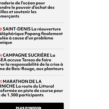
braderie de l'océan pour
endre le pouvoir d'achat des
lles et soutenir les
merçants
SAINT-DENIS
La réouverture
8
téléphérique Papang finalement
ulée à cause d'un problème
hnique
CAMPAGNE SUCRIÈRE
La
4
EA accuse Tereos de faire
er la responsabilité de la crise à
sine de Bois-Rouge, aux planteurs
MARATHON DE LA
3
RNICHE
La route du Littoral
nsformée en piste de course pour
s de 1.300 participants
PLUS D’INFOS