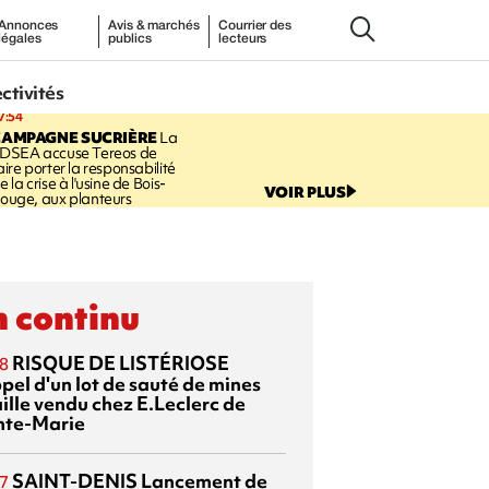
Annonces
Avis & marchés
Courrier des
légales
publics
lecteurs
ectivités
7:54
CAMPAGNE SUCRIÈRE
La
DSEA accuse Tereos de
aire porter la responsabilité
e la crise à l'usine de Bois-
VOIR PLUS
ouge, aux planteurs
 continu
RISQUE DE LISTÉRIOSE
8
pel d'un lot de sauté de mines
aille vendu chez E.Leclerc de
nte-Marie
SAINT-DENIS
Lancement de
7