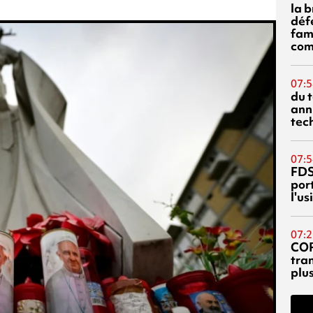
la 
déf
fami
com
07:5
du 
ann
tec
07:5
FDS
port
l'u
07:2
CO
tra
plu