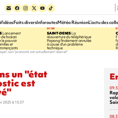
Vidéos
Faits divers
Inforoutes
Météo Réunion
L’actu des coll
07:58
0
S
Lancement
SAINT-DENIS
La
 de l'océan
réouverture du téléphérique
F
 le pouvoir
Papang finalement annulée
f
milles et
à cause d'un problème
d
commerçants
technique
R
ique", son "pronostic est actuellement réservé"
ns un "état
En
ostic est
09:3
vé"
Rap
vol
Sai
ier 2025 à 15:37
08:3