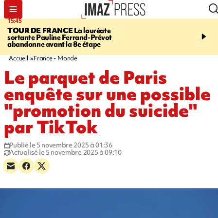
15:45
20:17
TOUR DE FRANCE
La lauréate
À RETENIR CE SOIR
Sé
sortante Pauline Ferrand-Prévot
routière, concours de nou
abandonne avant la 8e étape
du littoral fermée, courr
Darmanin et évacuation
Accueil
France - Monde
Le parquet de Paris
enquête sur une possible
"promotion du suicide"
par TikTok
Publié le 5 novembre 2025 à 01:36
Actualisé le 5 novembre 2025 à 09:10