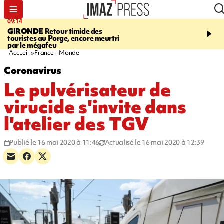
09:14
13:09
GIRONDE
Retour timide des
CONFLIT
Des échanges
touristes au Porge, encore meurtri
font cinq morts en Ukrai
par le mégafeu
Russie
Accueil
France - Monde
Coronavirus
Le pulvérisateur de
virucide s'invite dans
l'atelier des TGV
Publié le 16 mai 2020 à 11:46
Actualisé le 16 mai 2020 à 12:39