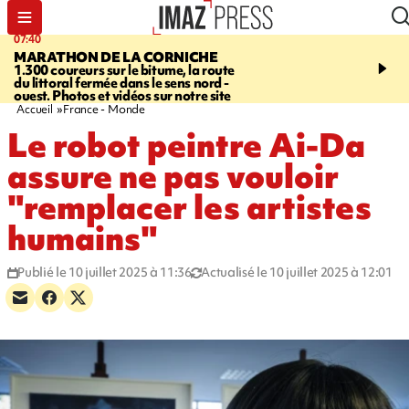
07:40
10:33
MARATHON DE LA CORNICHE
ASSOCIATIONS
Protec
1.300 coureurs sur le bitume, la route
l’enfance - une nouvelle
du littoral fermée dans le sens nord -
Stop VIF organisée à La
ouest. Photos et vidéos sur notre site
Accueil
France - Monde
Le robot peintre Ai-Da
assure ne pas vouloir
"remplacer les artistes
humains"
Publié le 10 juillet 2025 à 11:36
Actualisé le 10 juillet 2025 à 12:01