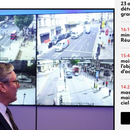
23 
dét
gra
16:1
min
Réu
15:4
mois
l'o
d'ac
14:2
mas
mai
ciel