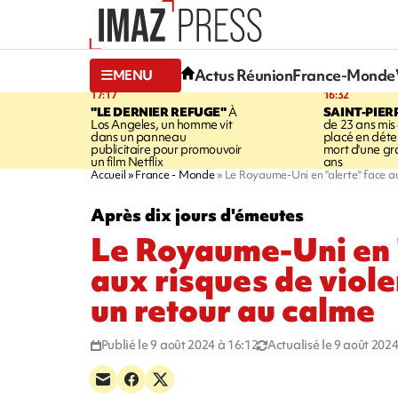
Actus Réunion
France-Monde
MENU
17:17
16:32
"LE DERNIER REFUGE"
À
SAINT-PIER
Los Angeles, un homme vit
de 23 ans mis
dans un panneau
placé en déte
publicitaire pour promouvoir
mort d'une g
un film Netflix
ans
Accueil
France - Monde
Le Royaume-Uni en "alerte" face au
Après dix jours d'émeutes
Le Royaume-Uni en 
aux risques de viol
un retour au calme
Publié le 9 août 2024 à 16:12
Actualisé le 9 août 2024