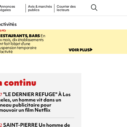
Annonces
Avis & marchés
Courrier des
légales
publics
lecteurs
ectivités
5:45
RESTAURANTS, BARS
En
ix mois, dix établissements
nt fait l'objet d'une
uspension temporaire
VOIR PLUS
'activité
 continu
"LE DERNIER REFUGE"
À Los
7
eles, un homme vit dans un
neau publicitaire pour
mouvoir un film Netflix
SAINT-PIERRE
Un homme de
2