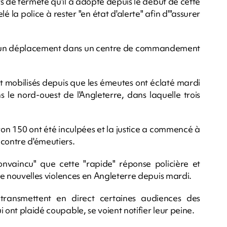
s de fermeté qu'il a adopté depuis le début de cette
é la police à rester "en état d'alerte" afin d'"assurer
 d'un déplacement dans un centre de commandement
ont mobilisés depuis que les émeutes ont éclaté mardi
le nord-ouest de l'Angleterre, dans laquelle trois
ron 150 ont été inculpées et la justice a commencé à
ncontre d'émeutiers.
convaincu" que cette "rapide" réponse policière et
 de nouvelles violences en Angleterre depuis mardi.
etransmettent en direct certaines audiences des
 ont plaidé coupable, se voient notifier leur peine.