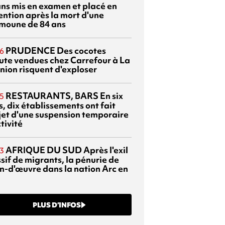
ans mis en examen et placé en
ention après la mort d'une
moune de 84 ans
PRUDENCE
Des cocotes
6
ute vendues chez Carrefour à La
nion risquent d'exploser
RESTAURANTS, BARS
En six
5
, dix établissements ont fait
bjet d'une suspension temporaire
tivité
AFRIQUE DU SUD
Après l'exil
3
sif de migrants, la pénurie de
n-d'œuvre dans la nation Arc en
PLUS D’INFOS