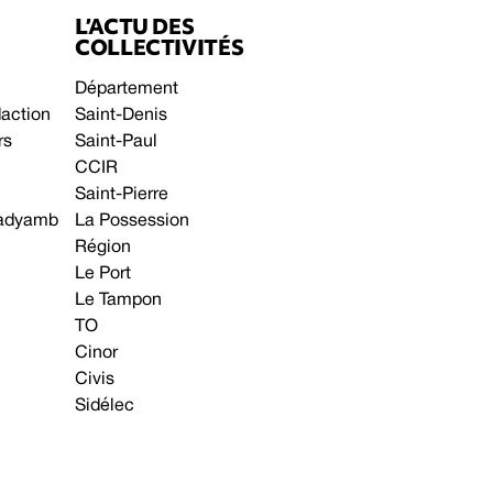
L’ACTU DES
COLLECTIVITÉS
Département
daction
Saint-Denis
rs
Saint-Paul
CCIR
Saint-Pierre
 gadyamb
La Possession
Région
Le Port
Le Tampon
TO
Cinor
Civis
Sidélec