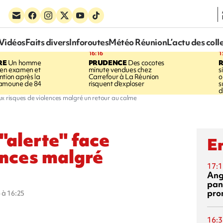
Vidéos
Faits divers
Inforoutes
Météo Réunion
L’actu des coll
16:16
1
RE
Un homme
PRUDENCE
Des cocotes
 en examen et
minute vendues chez
s
ntion après la
Carrefour à La Réunion
o
ramoune de 84
risquent d'exploser
s
d
x risques de violences malgré un retour au calme
"alerte" face
En
ences malgré
17:1
Ang
pan
pro
 à 16:25
16:3