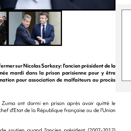
efermer sur Nicolas Sarkozy: l'ancien président de la
née mardi dans la prison parisienne pour y être
nation pour association de malfaiteurs au procès
b Zuma ont dormi en prison après avoir quitté le
chef d'Etat de la République française ou de l'Union
e soutien quand l'ancien président (2007-2012)