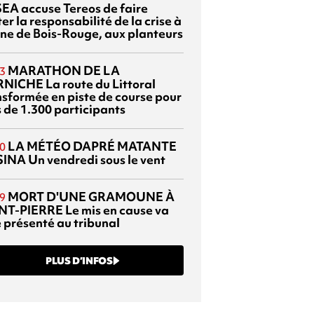
EA accuse Tereos de faire
er la responsabilité de la crise à
sine de Bois-Rouge, aux planteurs
MARATHON DE LA
3
RNICHE
La route du Littoral
nsformée en piste de course pour
s de 1.300 participants
LA MÉTÉO DAPRÉ MATANTE
0
SINA
Un vendredi sous le vent
MORT D'UNE GRAMOUNE À
9
NT-PIERRE
Le mis en cause va
e présenté au tribunal
PLUS D’INFOS