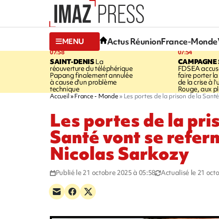
Actus Réunion
France-Monde
MENU
07:58
07:54
SAINT-DENIS
La
CAMPAGNE 
réouverture du téléphérique
FDSEA accuse
Papang finalement annulée
faire porter l
à cause d'un problème
de la crise à l
technique
Rouge, aux pl
Accueil
France - Monde
Les portes de la prison de la Sant
Les portes de la pri
Santé vont se refer
Nicolas Sarkozy
Publié le 21 octobre 2025 à 05:58
Actualisé le 21 oct