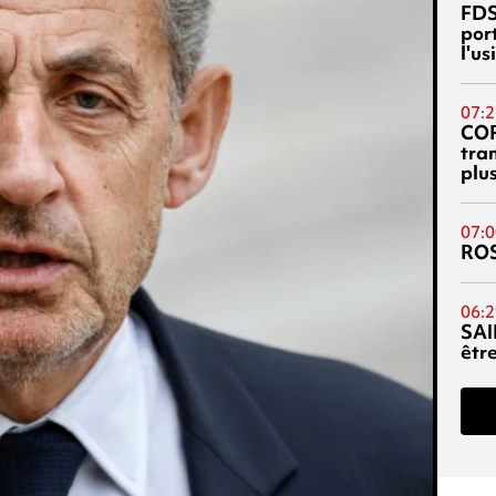
FDS
port
l'u
07:2
CO
tra
plu
07:0
RO
06:2
SAI
êtr