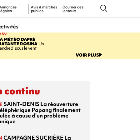
Annonces
Avis & marchés
Courrier des
légales
publics
lecteurs
ectivités
7:00
LA MÉTÉO DAPRÉ
MATANTE ROSINA
Un
endredi sous le vent
VOIR PLUS
 continu
SAINT-DENIS
La réouverture
8
téléphérique Papang finalement
ulée à cause d'un problème
hnique
CAMPAGNE SUCRIÈRE
La
4