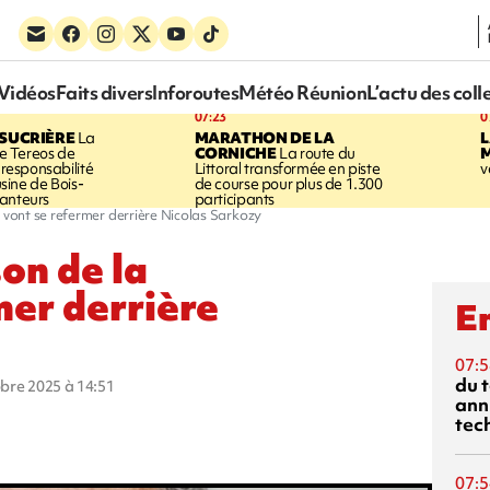
Vidéos
Faits divers
Inforoutes
Météo Réunion
L’actu des coll
07:23
0
SUCRIÈRE
La
MARATHON DE LA
 Tereos de
CORNICHE
La route du
a responsabilité
Littoral transformée en piste
v
'usine de Bois-
de course pour plus de 1.300
anteurs
participants
é vont se refermer derrière Nicolas Sarkozy
son de la
mer derrière
En
07:5
du 
obre 2025 à 14:51
ann
tec
07:5