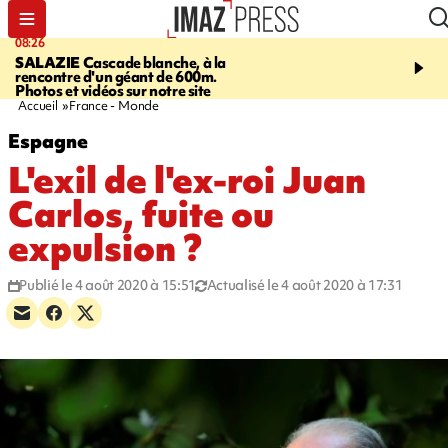
08:26
12:10
SALAZIE
Cascade blanche, à la
LE PORT
La karavane 
rencontre d'un géant de 600m.
débarque dans les quart
Photos et vidéos sur notre site
Accueil
France - Monde
Espagne
L'exil de l'ex-roi Juan
Carlos, fuite ou
expulsion ?
Publié le 4 août 2020 à 15:51
Actualisé le 4 août 2020 à 17:31