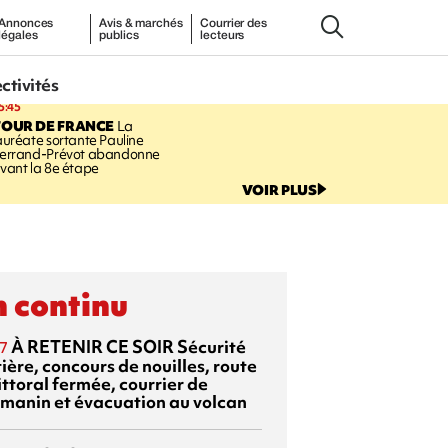
Annonces
Avis & marchés
Courrier des
légales
publics
lecteurs
ectivités
5:45
TOUR DE FRANCE
La
auréate sortante Pauline
errand-Prévot abandonne
vant la 8e étape
VOIR PLUS
 continu
À RETENIR CE SOIR
Sécurité
7
ière, concours de nouilles, route
ittoral fermée, courrier de
manin et évacuation au volcan