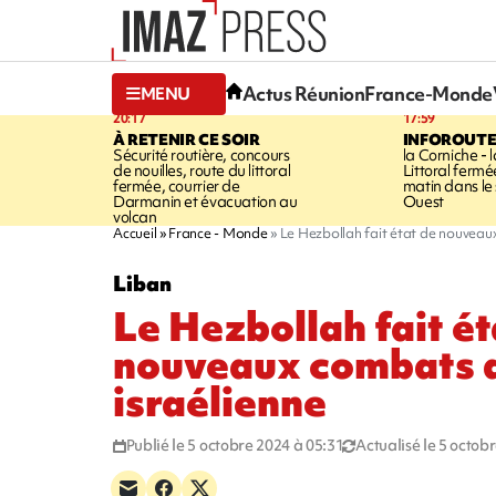
Actus Réunion
France-Monde
MENU
20:17
17:59
À RETENIR CE SOIR
INFOROUT
Sécurité routière, concours
la Corniche - 
de nouilles, route du littoral
Littoral ferm
fermée, courrier de
matin dans le
Darmanin et évacuation au
Ouest
volcan
Accueil
France - Monde
Le Hezbollah fait état de nouveau
Liban
Le Hezbollah fait ét
nouveaux combats a
israélienne
Publié le 5 octobre 2024 à 05:31
Actualisé le 5 octob