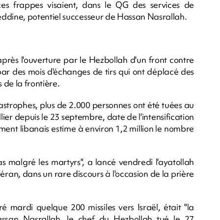
, ces frappes visaient, dans le QG des services de
dine, potentiel successeur de Hassan Nasrallah.
après l'ouverture par le Hezbollah d'un front contre
par des mois d'échanges de tirs qui ont déplacé des
 de la frontière.
tastrophes, plus de 2.000 personnes ont été tuées au
ier depuis le 23 septembre, date de l'intensification
nt libanais estime à environ 1,2 million le nombre
s malgré les martyrs", a lancé vendredi l'ayatollah
n, dans un rare discours à l'occasion de la prière
ré mardi quelque 200 missiles vers Israël, était "la
assan Nasrallah, le chef du Hezbollah tué le 27