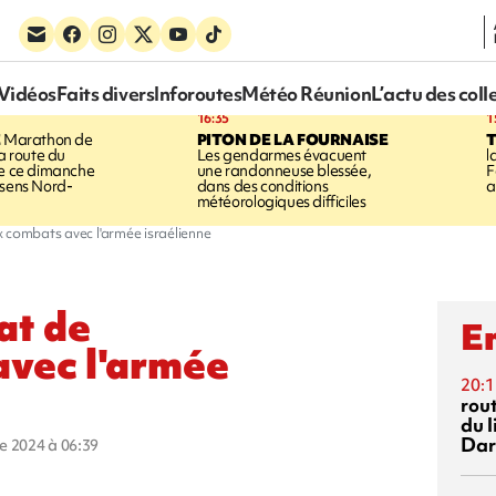
Vidéos
Faits divers
Inforoutes
Météo Réunion
L’actu des coll
16:35
1
E
Marathon de
PITON DE LA FOURNAISE
la route du
Les gendarmes évacuent
l
ée ce dimanche
une randonneuse blessée,
F
 sens Nord-
dans des conditions
a
météorologiques difficiles
x combats avec l'armée israélienne
at de
En
vec l'armée
20:1
rout
du l
Dar
re 2024 à 06:39