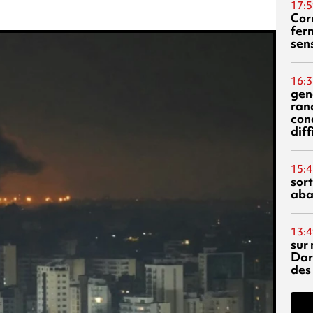
17:5
Corn
fer
sen
16:3
gen
ran
con
diff
15:4
sor
aba
13:4
sur 
Dar
des