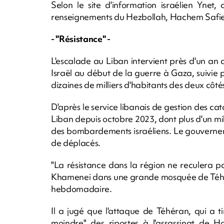
Selon le site d'information israélien Ynet
renseignements du Hezbollah, Hachem Safied
- "Résistance" -
L'escalade au Liban intervient près d'un an 
Israël au début de la guerre à Gaza, suivie 
dizaines de milliers d'habitants des deux côtés
D'après le service libanais de gestion des ca
Liban depuis octobre 2023, dont plus d'un mill
des bombardements israéliens. Le gouverneme
de déplacés.
"La résistance dans la région ne reculera pa
Khamenei dans une grande mosquée de Téhéra
hebdomadaire.
Il a jugé que l'attaque de Téhéran, qui a ti
moindre" des ripostes à l'assassinat de H