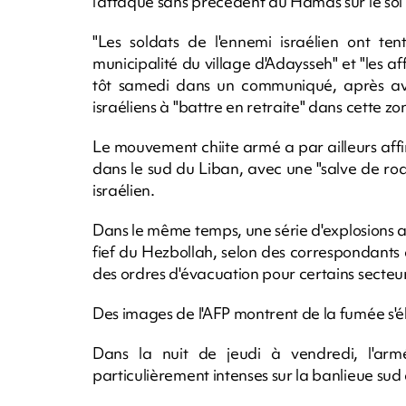
l'attaque sans précédent du Hamas sur le sol 
"Les soldats de l'ennemi israélien ont te
municipalité du village d'Adaysseh" et "les a
tôt samedi dans un communiqué, après avoi
israéliens à "battre en retraite" dans cette zo
Le mouvement chiite armé a par ailleurs affi
dans le sud du Liban, avec une "salve de roq
israélien.
Dans le même temps, une série d'explosions 
fief du Hezbollah, selon des correspondants 
des ordres d'évacuation pour certains secteur
Des images de l'AFP montrent de la fumée s'é
Dans la nuit de jeudi à vendredi, l'ar
particulièrement intenses sur la banlieue sud