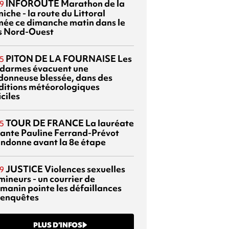
INFOROUTE
Marathon de la
9
iche - la route du Littoral
mée ce dimanche matin dans le
s Nord-Ouest
PITON DE LA FOURNAISE
Les
5
darmes évacuent une
donneuse blessée, dans des
ditions météorologiques
iciles
TOUR DE FRANCE
La lauréate
5
tante Pauline Ferrand-Prévot
ndonne avant la 8e étape
JUSTICE
Violences sexuelles
9
mineurs - un courrier de
manin pointe les défaillances
 enquêtes
PLUS D’INFOS