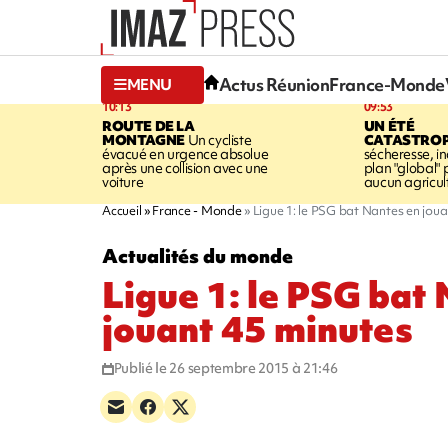
Actus Réunion
France-Monde
MENU
10:13
09:53
ROUTE DE LA
UN ÉTÉ
MONTAGNE
Un cycliste
CATASTRO
évacué en urgence absolue
sécheresse, in
après une collision avec une
plan "global" 
voiture
aucun agricult
Accueil
France - Monde
Ligue 1: le PSG bat Nantes en joua
Actualités du monde
Ligue 1: le PSG bat
jouant 45 minutes
Publié le 26 septembre 2015 à 21:46