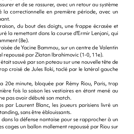
ssurer et de se rassurer, avec un retour au système
lé la correctionnelle en première période, avec un
uant.
aison, du bout des doigts, une frappe écrasée et
é la remettant dans la course d'Ermir Lenjani, qui
samment (8e).
écroisée de Yacine Bammou, sur un centre de Valentin
l repoussé par Zlatan Ibrahimovic (1-0, 11e).
 était sauvé par son poteau sur une nouvelle tête de
op croisé de Jules Iloki, taclé par le latéral gauche
la 20e minute, bloquée par Rémy Riou, Paris, trop
ière fois la saison les vestiaires en étant mené au
ne pas avoir débuté son match.
par Laurent Blanc, les joueurs parisiens livré un
tanding, sans être éblouissants.
e dans la défense nantaise pour se rapprocher à un
es cages un ballon mollement repoussé par Riou sur