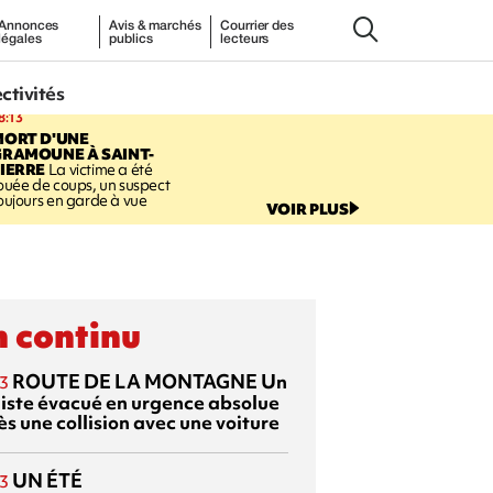
Annonces
Avis & marchés
Courrier des
légales
publics
lecteurs
ectivités
8:13
MORT D'UNE
GRAMOUNE À SAINT-
IERRE
La victime a été
ouée de coups, un suspect
oujours en garde à vue
VOIR PLUS
 continu
ROUTE DE LA MONTAGNE
Un
3
liste évacué en urgence absolue
s une collision avec une voiture
UN ÉTÉ
3