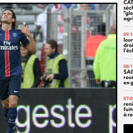
CA
séc
"glo
agri
09:1
lour
droi
l’é
08:1
SAI
rou
en 
07:0
reni
fuit
à re