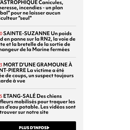
TASTROPHIQUE
Canicules,
heresse, incendies - un plan
bal" pour ne laisser aucun
culteur "seul"
SAINTE-SUZANNE
Un poids
0
d en panne sur la RN2, la voie de
te et la bretelle de la sortie de
changeur de la Marine fermées
MORT D'UNE GRAMOUNE À
3
NT-PIERRE
La victime a été
ée de coups, un suspect toujours
garde à vue
ETANG-SALÉ
Des chiens
5
fleurs mobilisés pour traquer les
es d'eau potable. Les vidéos sont
trouver sur notre site
PLUS D’INFOS