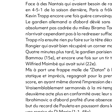
Face à des Nantais qui avaient besoin de ra
en 4-5-1 de la saison dernière, Paris a frô
Kevin Trapp encore une fois guère convainq
Le gardien allemand a d'abord dévié sans r
absolument pas cadrée du milieu Birama Tour
n'arrivait cependant pas à la redresser suffi
Trapp n'a ensuite rien pu faire sur la tête d
Rongier qui avait bien récupéré un corner ma
Quatre minutes plus tard, le gardien parisien
Bammou (15e), et encore une fois sur un tir tr
Wilfried Moimbé qui avait suivi (22e).
Mis à part une frappe molle de "Zlatan" à 
statique et imprécis, regagnait pour la prem
score, en ayant même donné l'impression de 
Vraisemblablement sermonnés à la mi-temps 
deuxième acte plus en conformité avec leur s
Ibrahimovic a d'abord profité d'une absenc
but du record de Pauleta en poussant dans l
une reprise de Di Maria (1-1, 48e).