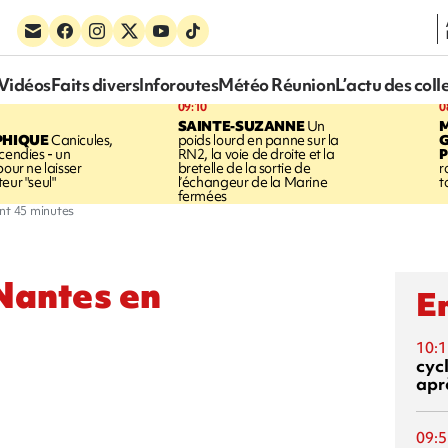
Vidéos
Faits divers
Inforoutes
Météo Réunion
L’actu des coll
09:10
0
SAINTE-SUZANNE
Un
PHIQUE
Canicules,
poids lourd en panne sur la
cendies - un
RN2, la voie de droite et la
P
pour ne laisser
bretelle de la sortie de
r
eur "seul"
l’échangeur de la Marine
t
fermées
nt 45 minutes
 Nantes en
En
10:1
cyc
aprè
09:5