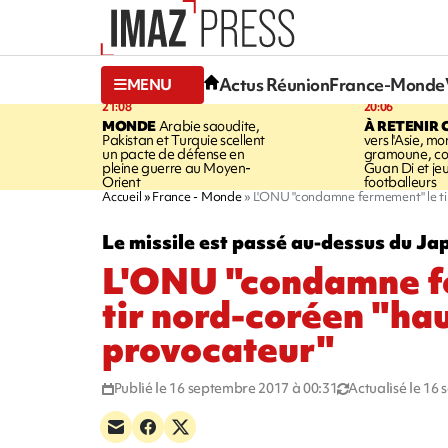
Actus Réunion
France-Monde
MENU
21:08
20:06
MONDE
Arabie saoudite,
À RETENIR 
Pakistan et Turquie scellent
vers l'Asie, mo
un pacte de défense en
gramoune, co
pleine guerre au Moyen-
Guan Di et je
Orient
footballeurs
Accueil
France - Monde
L'ONU "condamne fermement" le ti
Le missile est passé au-dessus du Ja
L'ONU "condamne f
tir nord-coréen "h
provocateur"
Publié le 16 septembre 2017 à 00:31
Actualisé le 16