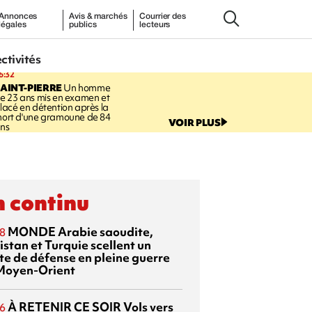
Annonces
Avis & marchés
Courrier des
légales
publics
lecteurs
ectivités
6:32
AINT-PIERRE
Un homme
e 23 ans mis en examen et
lacé en détention après la
ort d'une gramoune de 84
VOIR PLUS
ns
 continu
MONDE
Arabie saoudite,
8
istan et Turquie scellent un
te de défense en pleine guerre
Moyen-Orient
À RETENIR CE SOIR
Vols vers
6