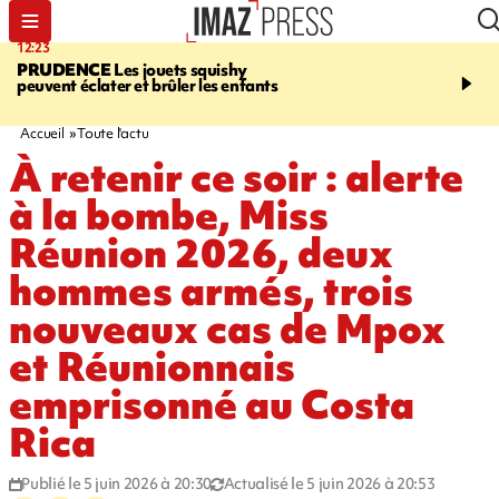
12:23
15:54
PRUDENCE
Les jouets squishy
SAINT-JOSEPH
Dispari
peuvent éclater et brûler les enfants
inquiétante - un appel à
lancé pour retrouver Loï
ans
Accueil
Toute l'actu
À retenir ce soir : alerte
à la bombe, Miss
Réunion 2026, deux
hommes armés, trois
nouveaux cas de Mpox
et Réunionnais
emprisonné au Costa
Rica
Publié le 5 juin 2026 à 20:30
Actualisé le 5 juin 2026 à 20:53