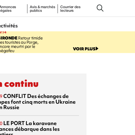
Annonces
Avis & marchés
Courrier des
légales
publics
lecteurs
ectivités
9:14
GIRONDE
Retour timide
es touristes au Porge,
ncore meurtri par le
VOIR PLUS
égafeu
 continu
CONFLIT
Des échanges de
9
ppes font cinq morts en Ukraine
n Russie
LE PORT
La karavane
0
ances débarque dans les
rtiers