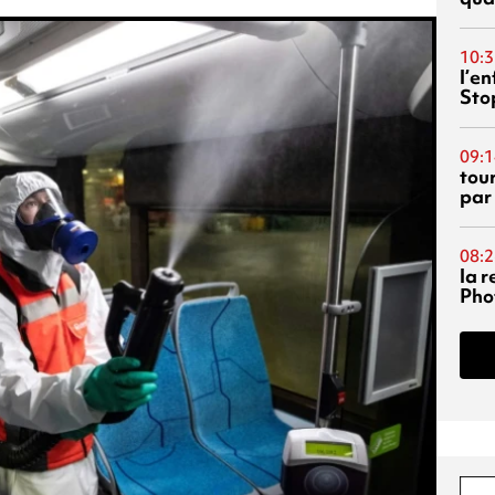
10:3
l’e
Sto
09:1
tou
par
08:2
la 
Phot