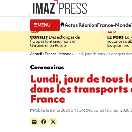
Actus Réunion
France-Monde
MENU
13:09
12:10
CONFLIT
Des échanges de
LE PORT
La 
frappes font cinq morts en
vacances dé
Ukraine et en Russie
les quartiers
Accueil
France - Monde
Lundi, jour de tous les dangers dan
Coronavirus
Lundi, jour de tous 
dans les transports 
France
Publié le 8 mai 2020 à 13:39
Actualisé le 8 mai 2020 