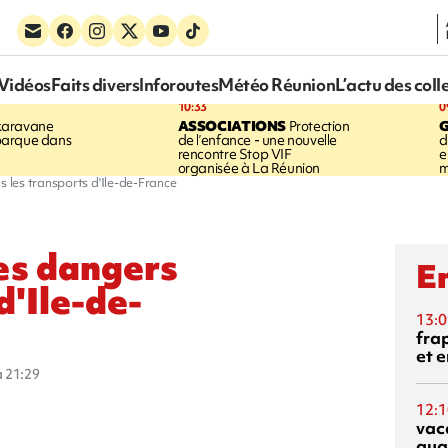
Vidéos
Faits divers
Inforoutes
Météo Réunion
L’actu des coll
10:33
0
karavane
ASSOCIATIONS
Protection
barque dans
de l’enfance - une nouvelle
d
rencontre Stop VIF
e
organisée à La Réunion
m
s les transports d'Ile-de-France
les dangers
En
d'Ile-de-
13:0
fra
et e
à 21:29
12:1
vac
qua