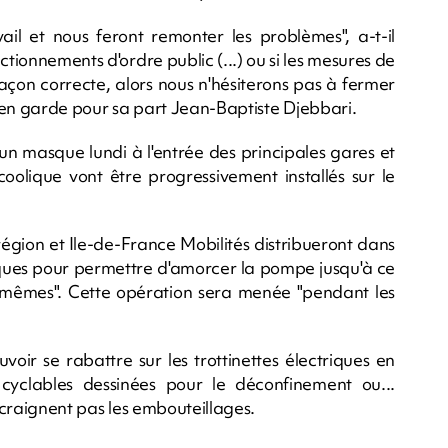
vail et nous feront remonter les problèmes", a-t-il
ctionnements d'ordre public (...) ou si les mesures de
 façon correcte, alors nous n'hésiterons pas à fermer
mis en garde pour sa part Jean-Baptiste Djebbari.
n masque lundi à l'entrée des principales gares et
coolique vont être progressivement installés sur le
région et Ile-de-France Mobilités distribueront dans
ues pour permettre d'amorcer la pompe jusqu'à ce
ux-mêmes". Cette opération sera menée "pendant les
oir se rabattre sur les trottinettes électriques en
es cyclables dessinées pour le déconfinement ou...
ne craignent pas les embouteillages.