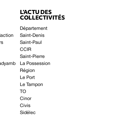
L’ACTU DES
COLLECTIVITÉS
Département
daction
Saint-Denis
rs
Saint-Paul
CCIR
Saint-Pierre
 gadyamb
La Possession
Région
Le Port
Le Tampon
TO
Cinor
Civis
Sidélec