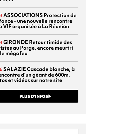
ASSOCIATIONS
Protection de
3
nfance - une nouvelle rencontre
p VIF organisée à La Réunion
GIRONDE
Retour timide des
4
ristes au Porge, encore meurtri
 le mégafeu
SALAZIE
Cascade blanche, à
6
rencontre d'un géant de 600m.
os et vidéos sur notre site
PLUS D’INFOS