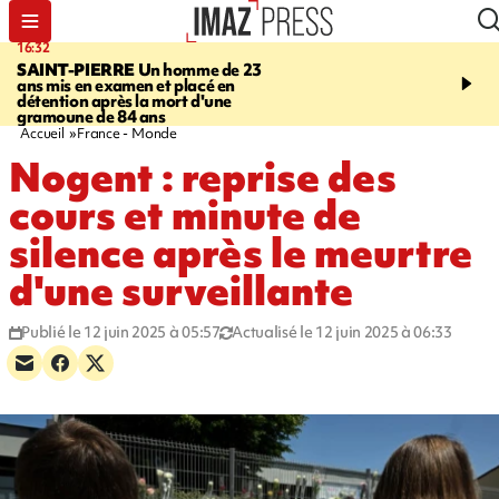
16:32
21:08
SAINT-PIERRE
Un homme de 23
MONDE
Arabie saoudit
ans mis en examen et placé en
et Turquie scellent un p
détention après la mort d'une
défense en pleine guerr
gramoune de 84 ans
Orient
Accueil
France - Monde
Nogent : reprise des
cours et minute de
silence après le meurtre
d'une surveillante
Publié le 12 juin 2025 à 05:57
Actualisé le 12 juin 2025 à 06:33