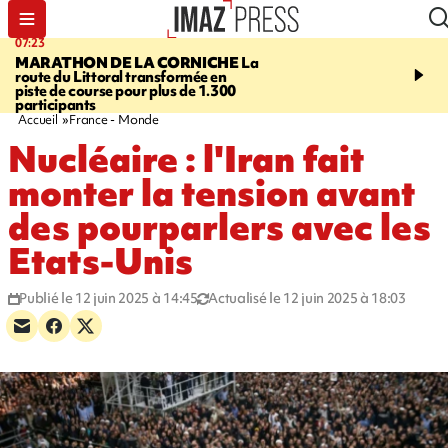
07:23
08:37
MARATHON DE LA CORNICHE
La
SAINT-DENIS
Lancemen
route du Littoral transformée en
braderie de l'océan pour
piste de course pour plus de 1.300
pouvoir d'achat des fami
participants
soutenir les commerçan
Accueil
France - Monde
Nucléaire : l'Iran fait
monter la tension avant
des pourparlers avec les
Etats-Unis
Publié le 12 juin 2025 à 14:45
Actualisé le 12 juin 2025 à 18:03