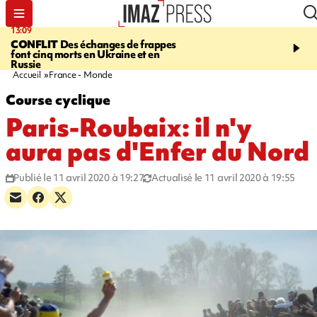
13:09
17:14
CONFLIT
Des échanges de frappes
ESCALADE
Quatre méd
font cinq morts en Ukraine et en
européennes pour les je
Russie
grimpeurs réunionnais 
Accueil
France - Monde
Course cyclique
Paris-Roubaix: il n'y
aura pas d'Enfer du Nord
Publié le 11 avril 2020 à 19:27
Actualisé le 11 avril 2020 à 19:55