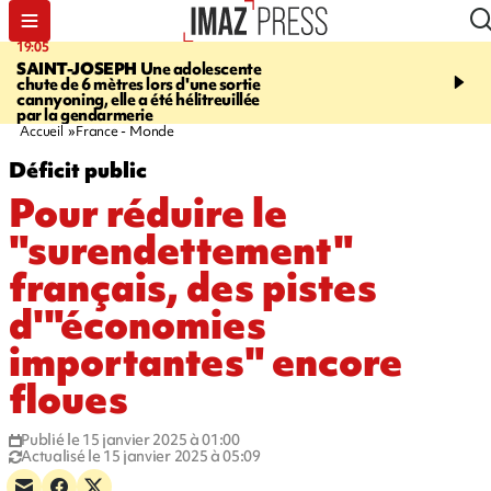
19:05
20:44
SAINT-JOSEPH
Une adolescente
À RETENIR CE SOIR
G
chute de 6 mètres lors d'une sortie
rouée de coups, cycliste,
cannyoning, elle a été hélitreuillée
personne disparue et c
par la gendarmerie
para-natation
Accueil
France - Monde
Déficit public
Pour réduire le
"surendettement"
français, des pistes
d'"économies
importantes" encore
floues
Publié le 15 janvier 2025 à 01:00
Actualisé le 15 janvier 2025 à 05:09