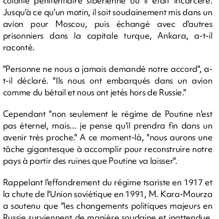
colonie pénitentiaire sibérienne où il était incarcéré.
Jusqu'à ce qu'un matin, il soit soudainement mis dans un
avion pour Moscou, puis échangé avec d'autres
prisonniers dans la capitale turque, Ankara, a-t-il
raconté.
"Personne ne nous a jamais demandé notre accord", a-
t-il déclaré. "Ils nous ont embarqués dans un avion
comme du bétail et nous ont jetés hors de Russie."
Cependant "non seulement le régime de Poutine n'est
pas éternel, mais... je pense qu'il prendra fin dans un
avenir très proche." A ce moment-là, "nous aurons une
tâche gigantesque à accomplir pour reconstruire notre
pays à partir des ruines que Poutine va laisser".
Rappelant l'effondrement du régime tsariste en 1917 et
la chute de l'Union soviétique en 1991, M. Kara-Mourza
a soutenu que "les changements politiques majeurs en
Russie surviennent de manière soudaine et inattendue,