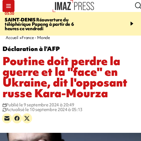
05:30
07:00
SAINT-DENIS
Réouverture du
LA MÉTÉO DAPRÉ M
téléphérique Papang à partir de 6
ROSINA
Un vendredi so
heures ce vendredi
Accueil
France - Monde
Déclaration à l'AFP
Poutine doit perdre la
guerre et la "face" en
Ukraine, dit l'opposant
russe Kara-Mourza
Publié le 9 septembre 2024 à 20:49
Actualisé le 10 septembre 2024 à 05:13