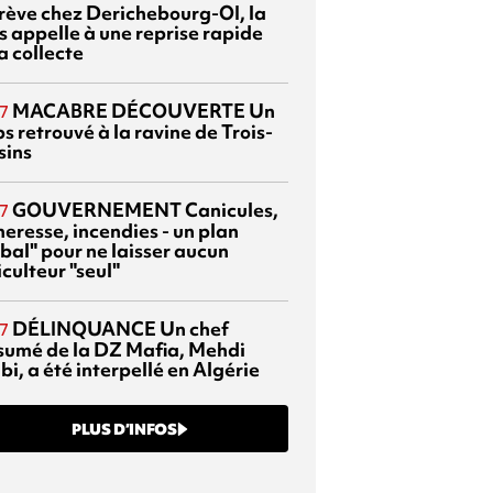
grève chez Derichebourg-OI, la
s appelle à une reprise rapide
a collecte
MACABRE DÉCOUVERTE
Un
7
s retrouvé à la ravine de Trois-
sins
GOUVERNEMENT
Canicules,
7
heresse, incendies - un plan
bal" pour ne laisser aucun
culteur "seul"
DÉLINQUANCE
Un chef
7
sumé de la DZ Mafia, Mehdi
bi, a été interpellé en Algérie
PLUS D’INFOS