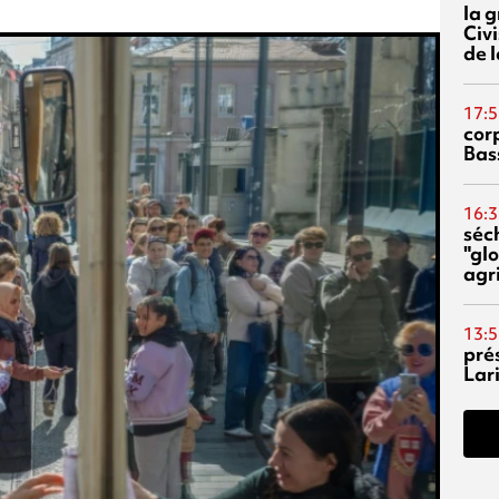
la 
Civi
de l
17:5
corp
Bas
16:3
séc
"glo
agri
13:5
pré
Lari