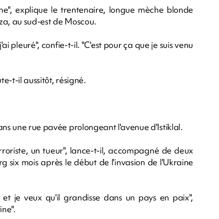
ne", explique le trentenaire, longue mèche blonde
nza, au sud-est de Moscou.
i pleuré", confie-t-il. "C'est pour ça que je suis venu
e-t-il aussitôt, résigné.
ans une rue pavée prolongeant l'avenue d'Istiklal.
erroriste, un tueur", lance-t-il, accompagné de deux
rg six mois après le début de l'invasion de l'Ukraine
2 et je veux qu'il grandisse dans un pays en paix",
ine".