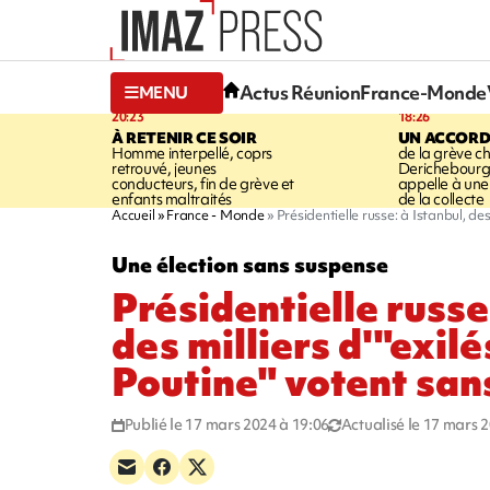
Actus Réunion
France-Monde
MENU
20:23
18:26
À RETENIR CE SOIR
UN ACCORD
Homme interpellé, coprs
de la grève c
retrouvé, jeunes
Derichebourg-
conducteurs, fin de grève et
appelle à une
enfants maltraités
de la collecte
Accueil
France - Monde
Présidentielle russe: à Istanbul, des
Une élection sans suspense
Présidentielle russe
des milliers d'"exilé
Poutine" votent sans
Publié le 17 mars 2024 à 19:06
Actualisé le 17 mars 