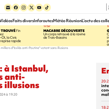
Vidéos
Faits divers
Inforoutes
Météo Réunion
L’actu des coll
17:57
1
 TROUVÉ
Fin
MACABRE DÉCOUVERTE
hez
Un corps retrouvé à la ravine
C
OI, la Civis
de Trois-Bassins
i
 reprise rapide
p
a
 milliers d'"exilés anti-Poutine" votent sans illusions
: à Istanbul,
En
s anti-
20:2
 illusions
inte
con
mal
2024 à 19:20
18:2