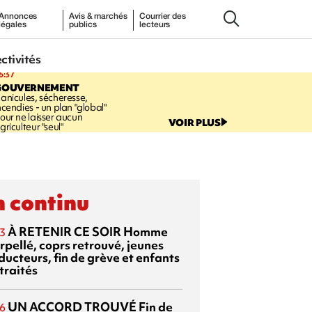
Annonces
Avis & marchés
Courrier des
légales
publics
lecteurs
ectivités
6:37
GOUVERNEMENT
anicules, sécheresse,
ncendies - un plan "global"
our ne laisser aucun
VOIR PLUS
griculteur "seul"
 continu
À RETENIR CE SOIR
Homme
3
rpellé, coprs retrouvé, jeunes
ducteurs, fin de grève et enfants
traités
UN ACCORD TROUVÉ
Fin de
6