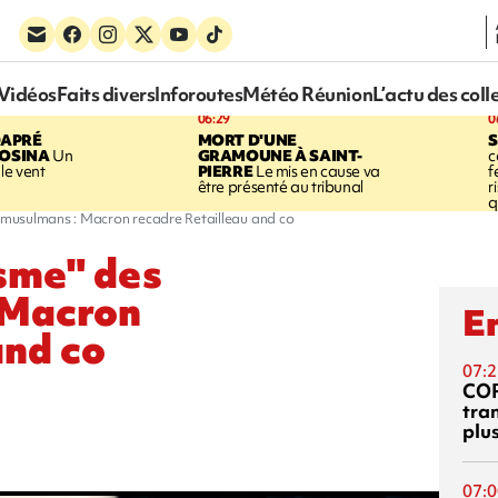
Vidéos
Faits divers
Inforoutes
Météo Réunion
L’actu des coll
06:29
0
DAPRÉ
MORT D'UNE
OSINA
Un
GRAMOUNE À SAINT-
c
le vent
PIERRE
Le mis en cause va
f
être présenté au tribunal
r
q
s musulmans : Macron recadre Retailleau and co
isme" des
 Macron
En
and co
07:2
CO
tra
plu
07:0