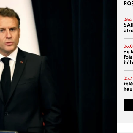
RO
06:2
SAI
êtr
06:0
de 
fois
béb
05:3
tél
heu