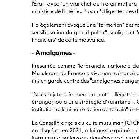
l'État" avec "un vrai chef de file en matièr
ministère de l'Intérieur" pour "diligenter des d
Il a également évoqué une "formation" des fon
sensibilisation du grand public", soulignant 
financiers" de cette mouvance.
- Amalgames -
Présentée comme "la branche nationale des
Musulmans de France a vivement dénoncé da
mis en garde contre des "amalgames danger
"Nous rejetons fermement toute allégation q
étranger, ou à une stratégie d'+entrisme+. C
institutionnelle ni notre action de terrain", a-t
Le Conseil français du culte musulman (CFCM
en disgrâce en 2021, a lui aussi exprimé sa
instrumentalisations des données rendues pub