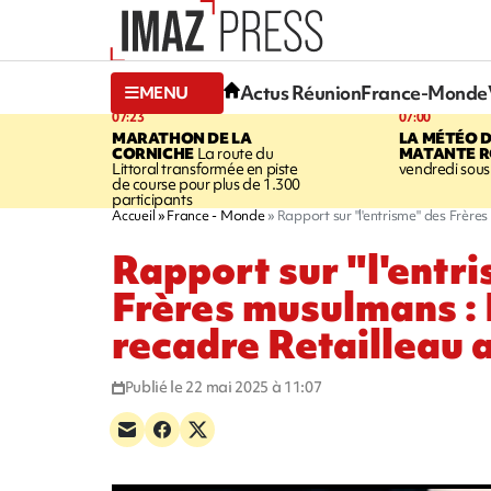
Actus Réunion
France-Monde
MENU
07:23
07:00
MARATHON DE LA
LA MÉTÉO 
CORNICHE
La route du
MATANTE R
Littoral transformée en piste
vendredi sous 
de course pour plus de 1.300
participants
Accueil
France - Monde
Rapport sur "l'entrisme" des Frère
Rapport sur "l'entr
Frères musulmans :
recadre Retailleau 
Publié le 22 mai 2025 à 11:07