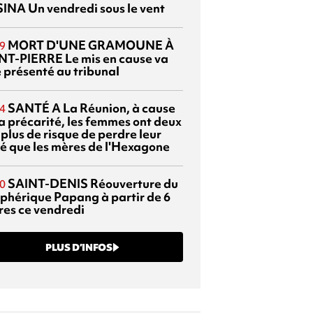
SINA
Un vendredi sous le vent
MORT D'UNE GRAMOUNE À
9
NT-PIERRE
Le mis en cause va
e présenté au tribunal
SANTÉ
A La Réunion, à cause
4
la précarité, les femmes ont deux
 plus de risque de perdre leur
é que les mères de l'Hexagone
SAINT-DENIS
Réouverture du
0
éphérique Papang à partir de 6
res ce vendredi
PLUS D’INFOS