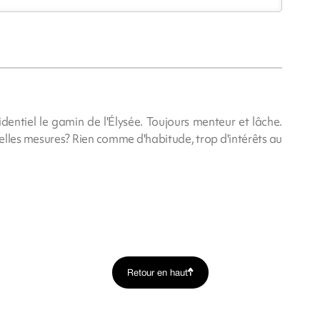
identiel le gamin de l'Élysée. Toujours menteur et lâche.
les mesures? Rien comme d'habitude, trop d'intérêts au
Retour en haut