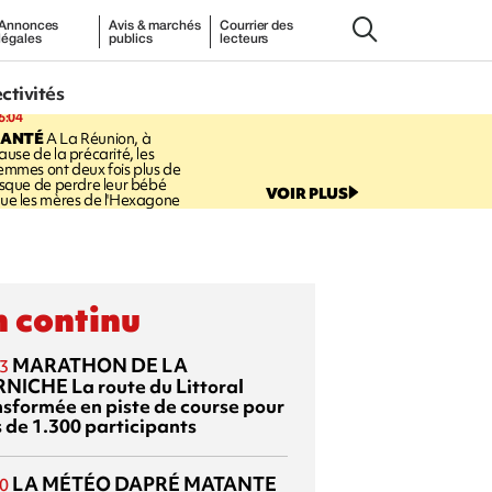
Annonces
Avis & marchés
Courrier des
légales
publics
lecteurs
ectivités
6:04
SANTÉ
A La Réunion, à
ause de la précarité, les
emmes ont deux fois plus de
isque de perdre leur bébé
VOIR PLUS
ue les mères de l'Hexagone
 continu
MARATHON DE LA
3
RNICHE
La route du Littoral
nsformée en piste de course pour
s de 1.300 participants
LA MÉTÉO DAPRÉ MATANTE
0