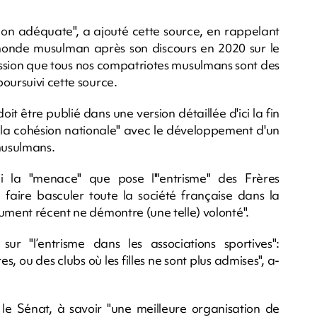
ion adéquate", a ajouté cette source, en rappelant
 monde musulman après son discours en 2020 sur le
ssion que tous nos compatriotes musulmans sont des
oursuivi cette source.
it être publié dans une version détaillée d'ici la fin
 la cohésion nationale" avec le développement d'un
 musulmans.
 la "menace" que pose l'"entrisme" des Frères
 faire basculer toute la société française dans la
ument récent ne démontre (une telle) volonté".
sur "l’entrisme dans les associations sportives":
res, ou des clubs où les filles ne sont plus admises", a-
 le Sénat, à savoir "une meilleure organisation de