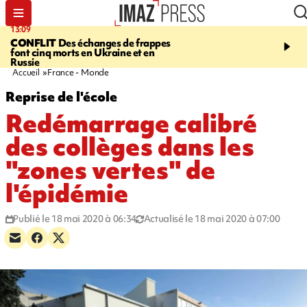
13:09
17:14
CONFLIT
Des échanges de frappes
ESCALADE
Quatre méd
font cinq morts en Ukraine et en
européennes pour les je
Russie
grimpeurs réunionnais 
Accueil
France - Monde
Reprise de l'école
Redémarrage calibré
des collèges dans les
"zones vertes" de
l'épidémie
Publié le 18 mai 2020 à 06:34
Actualisé le 18 mai 2020 à 07:00