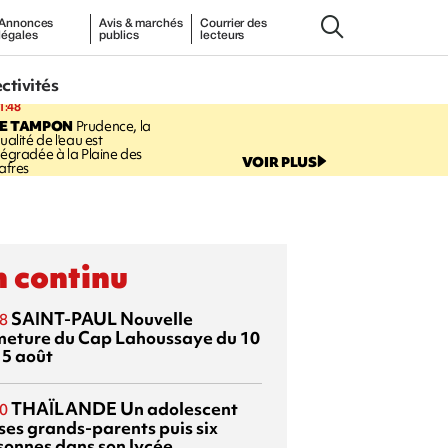
Annonces
Avis & marchés
Courrier des
légales
publics
lecteurs
ectivités
1:48
LE TAMPON
Prudence, la
ualité de l'eau est
égradée à la Plaine des
VOIR PLUS
afres
 continu
SAINT-PAUL
Nouvelle
8
meture du Cap Lahoussaye du 10
15 août
THAÏLANDE
Un adolescent
0
 ses grands-parents puis six
sonnes dans son lycée