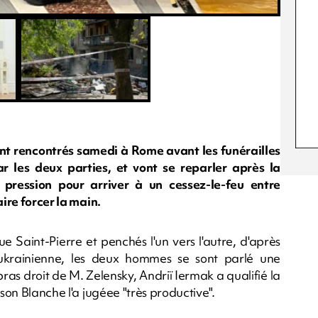
t rencontrés samedi à Rome avant les funérailles
r les deux parties, et vont se reparler après la
pression pour arriver à un cessez-le-feu entre
aire forcer la main.
ue Saint-Pierre et penchés l'un vers l'autre, d'après
ukrainienne, les deux hommes se sont parlé une
ras droit de M. Zelensky, Andriï Iermak a qualifié la
ison Blanche l'a jugéee "très productive".