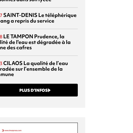
SAINT-DENIS
Le téléphérique
7
ang a repris du service
LE TAMPON
Prudence, la
8
ité de l'eau est dégradée à la
ine des cafres
CILAOS
La qualité de l’eau
3
radée sur l’ensemble de la
mmune
PLUS D’INFOS