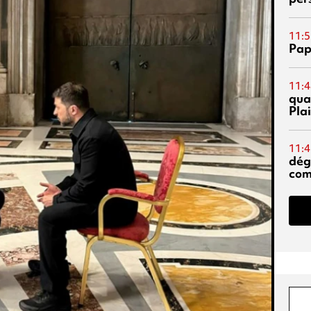
11:5
Pap
11:4
qual
Pla
11:4
dég
co