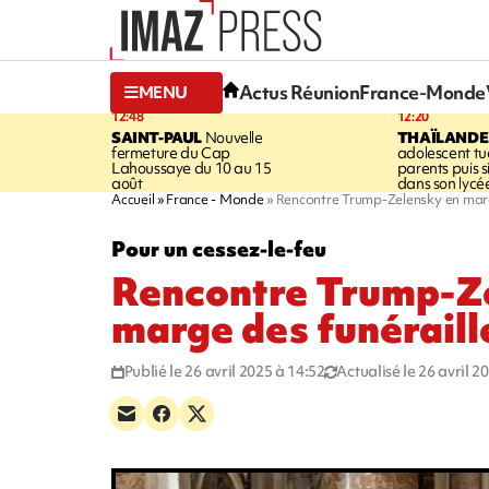
Actus Réunion
France-Monde
MENU
12:48
12:20
SAINT-PAUL
Nouvelle
THAÏLANDE
fermeture du Cap
adolescent tu
Lahoussaye du 10 au 15
parents puis 
août
dans son lycé
Accueil
France - Monde
Rencontre Trump-Zelensky en marg
Pour un cessez-le-feu
Rencontre Trump-Z
marge des funéraill
Publié le 26 avril 2025 à 14:52
Actualisé le 26 avril 2