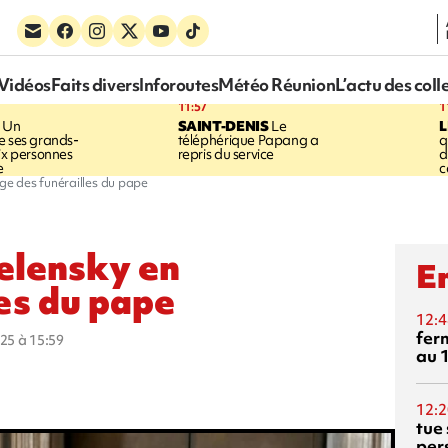
Vidéos
Faits divers
Inforoutes
Météo Réunion
L’actu des coll
11:57
1
Un
SAINT-DENIS
Le
e ses grands-
téléphérique Papang a
q
six personnes
repris du service
d
e
c
e des funérailles du pape
elensky en
En
es du pape
12:4
fer
025 à 15:59
au 
12:2
tue
per