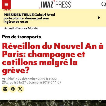
09:25
11:43
PRÉSIDENTIELLE
Gabriel Attal
INFOROUTE
À Saint-D
porte plainte, dénonçant une
accident après le virage 
ingérence russe
Jamaïque provoque 9 
d'embouteillages
Accueil
France - Monde
Pas de transports
Réveillon du Nouvel An à
Paris: champagne et
cotillons malgré la
grève?
Publié le 27 décembre 2019 à 10:22
Actualisé le 27 décembre 2019 à 11:09