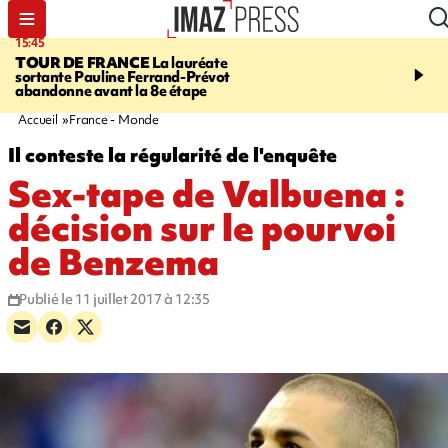
15:45
20:17
TOUR DE FRANCE
La lauréate
À RETENIR CE SOIR
Sé
sortante Pauline Ferrand-Prévot
routière, concours de nou
abandonne avant la 8e étape
du littoral fermée, courr
Darmanin et évacuation
Accueil
France - Monde
Il conteste la régularité de l'enquête
Sex-tape de Valbuena :
décision sur le pourvoi
de Benzema
Publié le 11 juillet 2017 à 12:35