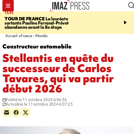
15:45
20:17
TOUR DE FRANCE
La lauréate
À RETENIR CE SOIR
Sé
sortante Pauline Ferrand-Prévot
routière, concours de nou
abandonne avant la 8e étape
du littoral fermée, courr
Darmanin et évacuation
Accueil
France - Monde
Constructeur automobile
Stellantis en quête du
successeur de Carlos
Tavares, qui va partir
début 2026
Publié le 11 octobre 2024 à 06:36
Actualisé le 11 octobre 2024 à 07:23